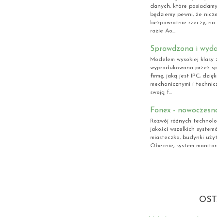
danych, które posiadam
będziemy pewni, że nicze
bezpowrotnie rzeczy, na
razie Ao...
Sprawdzona i wyd
Modelem wysokiej klasy 
wyprodukowana przez sp
firmę, jaką jest IPC, dz
mechanicznymi i technic
swoją f...
Fonex - nowoczesn
Rozwój różnych technolo
jakości wszelkich system
miasteczka, budynki użyt
Obecnie, system monitori
OST