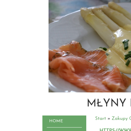
MŁYNY 
Start
»
Zakupy O
HOME
HTTPS://WW