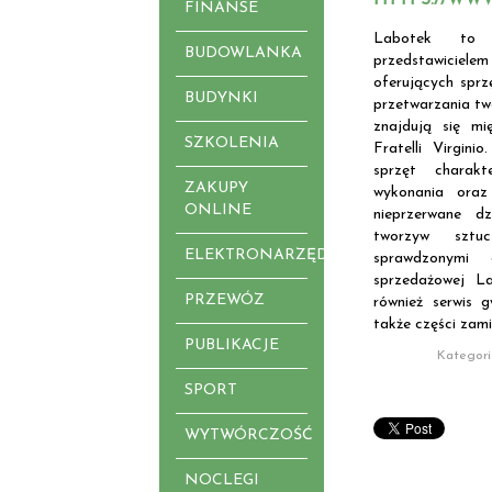
FINANSE
Labotek to 
BUDOWLANKA
przedstawiciele
oferujących sprz
BUDYNKI
przetwarzania tw
znajdują się mi
SZKOLENIA
Fratelli Virgini
sprzęt charakt
ZAKUPY
wykonania oraz
ONLINE
nieprzerwane dz
tworzyw sztu
ELEKTRONARZĘDZIA
sprawdzonymi 
sprzedażowej L
PRZEWÓZ
również serwis 
także części zam
PUBLIKACJE
Kategori
SPORT
WYTWÓRCZOŚĆ
NOCLEGI