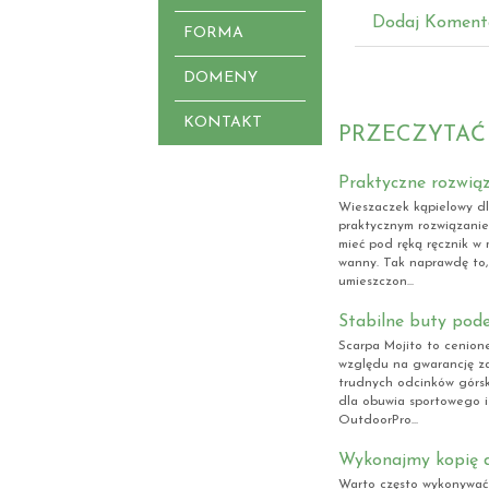
Dodaj Koment
FORMA
DOMENY
KONTAKT
PRZECZYTAĆ
Praktyczne rozwiąz
Wieszaczek kąpielowy dl
praktycznym rozwiązani
mieć pod ręką ręcznik w 
wanny. Tak naprawdę to,
umieszczon...
Stabilne buty pod
Scarpa Mojito to cenion
względu na gwarancję za
trudnych odcinków górsk
dla obuwia sportowego i
OutdoorPro...
Wykonajmy kopię 
Warto często wykonywać 