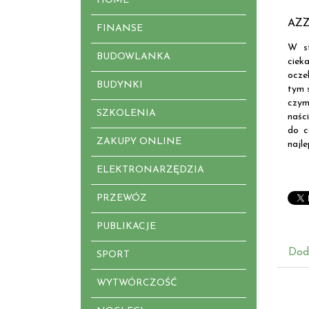
HOME
AZZ
FINANSE
W st
BUDOWLANKA
ciek
ocze
BUDYNKI
tym 
czym
SZKOLENIA
naśc
do c
ZAKUPY ONLINE
najl
ELEKTRONARZĘDZIA
PRZEWÓZ
PUBLIKACJE
Dod
SPORT
WYTWÓRCZOŚĆ