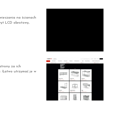
wieszania na ścianach
wyt LCD obrotowy,
strony za ich
. Łatwo utrzymać je w