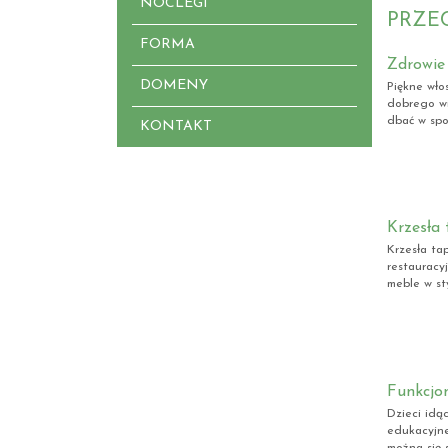
NOCLEGI
PRZE
FORMA
Zdrowie 
DOMENY
Piękne wło
dobrego wi
dbać w spos
KONTAKT
Krzesła 
Krzesła ta
restauracy
meble w sty
Funkcjo
Dzieci idą
edukacyjne
można się 