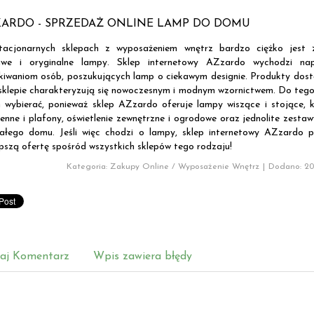
ARDO - SPRZEDAŻ ONLINE LAMP DO DOMU
acjonarnych sklepach z wyposażeniem wnętrz bardzo ciężko jest z
awe i oryginalne lampy. Sklep internetowy AZzardo wychodzi nap
kiwaniom osób, poszukujących lamp o ciekawym designie. Produkty dos
sklepie charakteryzują się nowoczesnym i modnym wzornictwem. Do tego
 wybierać, ponieważ sklep AZzardo oferuje lampy wiszące i stojące, k
ienne i plafony, oświetlenie zewnętrzne i ogrodowe oraz jednolite zesta
ałego domu. Jeśli więc chodzi o lampy, sklep internetowy AZzardo p
epszą ofertę spośród wszystkich sklepów tego rodzaju!
Kategoria: Zakupy Online / Wyposażenie Wnętrz
|
Dodano: 201
aj Komentarz
Wpis zawiera błędy