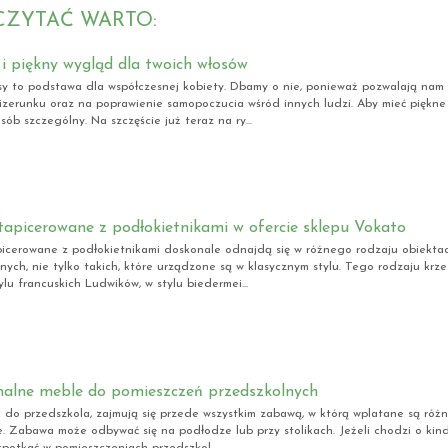
CZYTAĆ WARTO:
i piękny wygląd dla twoich włosów
sy to podstawa dla współczesnej kobiety. Dbamy o nie, ponieważ pozwalają nam
zerunku oraz na poprawienie samopoczucia wśród innych ludzi. Aby mieć piękne 
ób szczególny. Na szczęście już teraz na ry...
tapicerowane z podłokietnikami w ofercie sklepu Vokato
picerowane z podłokietnikami doskonale odnajdą się w różnego rodzaju obiekta
jnych, nie tylko takich, które urządzone są w klasycznym stylu. Tego rodzaju kr
lu francuskich Ludwików, w stylu biedermei...
nalne meble do pomieszczeń przedszkolnych
c do przedszkola, zajmują się przede wszystkim zabawą, w którą wplatane są róż
. Zabawa może odbywać się na podłodze lub przy stolikach. Jeżeli chodzi o kinde
spotkać w pomieszczeniach przedszkol...