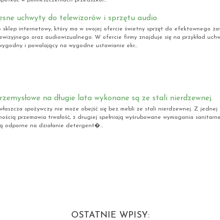
sne uchwyty do telewizorów i sprzętu audio
 sklep internetowy, który ma w swojej ofercie świetny sprzęt do efektownego za
lewizyjnego oraz audiowizualnego. W ofercie firmy znajduje się na przykład uch
wygodny i powalający na wygodne ustawianie ekr...
zemysłowe na długie lata wykonane są ze stali nierdzewnej.
zwłaszcza spożywczy nie może obejść się bez mebli ze stali nierdzewnej. Z jednej 
nością przemawia trwałość, z drugiej spełniają wyśrubowane wymagania sanitarne
 są odporne na działanie detergent�...
OSTATNIE WPISY: