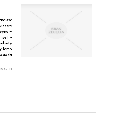
naleźć
rzeciw
tępne w
 jest w
inkiety
wy lamp
osiada
5-07-14