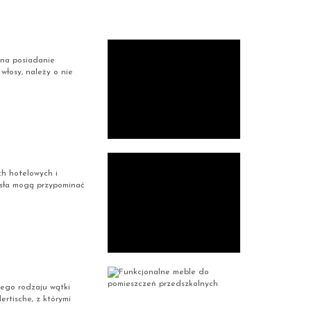
 na posiadanie
włosy, należy o nie
ch hotelowych i
zesła mogą przypominać
nego rodzaju wątki
rtische, z którymi