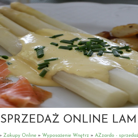
 SPRZEDAŻ ONLINE LA
»
Zakupy Online
»
Wyposażenie Wnętrz
»
AZzardo - sprzeda