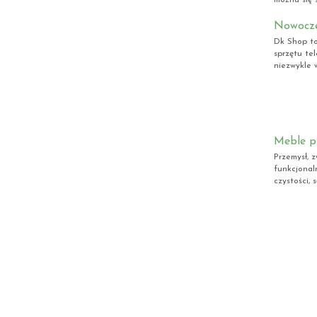
Nowocze
Dk Shop to
sprzętu te
niezwykle 
Meble pr
Przemysł, 
funkcjonal
czystości,