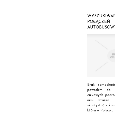
WYSZUKIWA
POŁĄCZEŃ
AUTOBUSOW
Brak samochod
powodem do za
ciekawych podró
nimi wrażeń. 
skorzystać z komu
która w Polsce...