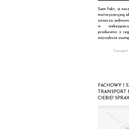
Sam fakt, iż nas
motoryzacyjną ak
oznacza jednozna
w niebezpiecz
producenci z reg
najszybsze usunięc
Transport
FACHOWY I S
TRANSPORT 
CIEBIE! SPRA