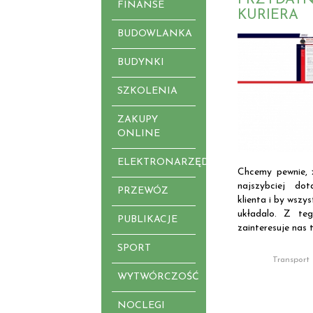
FINANSE
KURIERA
BUDOWLANKA
BUDYNKI
SZKOLENIA
ZAKUPY
ONLINE
ELEKTRONARZĘDZIA
Chcemy pewnie, 
najszybciej do
PRZEWÓZ
klienta i by wszys
układalo. Z te
PUBLIKACJE
zainteresuje nas t
SPORT
Transport
WYTWÓRCZOŚĆ
NOCLEGI