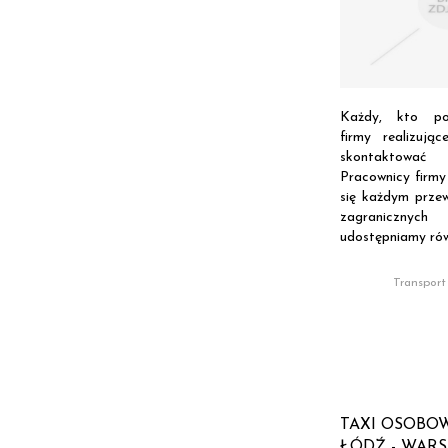
Każdy, kto pot
firmy realizując
skontaktowa
Pracownicy firmy
się każdym prz
zagranicznyc
udostępniamy równ
Transport
TAXI OSOBOW
ŁÓDŹ - WAR