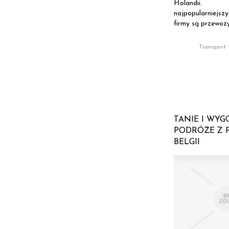
Holandii
najpopularniejsz
firmy są przewozy
Transport
TANIE I WY
PODRÓŻE Z 
BELGII