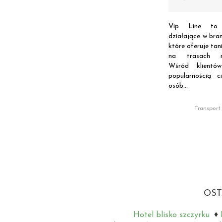
Vip Line to p
działające w bra
które oferuje ta
na trasach mi
Wśród klientó
popularnością c
osób...
Transport
OST
Hotel blisko szczyrku