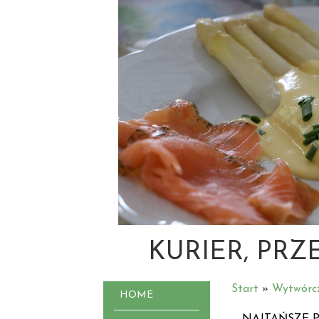
KURIER, PRZ
Start
»
Wytwórc
HOME
NAJTAŃSZE 