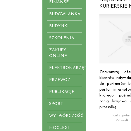
FINANSE
KURIERSKIE
BUDOWLANKA
BUDYNKI
SZKOLENIA
ZAKUPY
ONLINE
ELEKTRONARZĘDZIA
Znakomitą of
klientów indywidu
PRZEWÓZ
do partnerów bi
portal internet
PUBLIKACJE
którego pośre
tanią krajową 
SPORT
przesyłkę...
Kategoria: 
WYTWÓRCZOŚĆ
Przesyłki
NOCLEGI