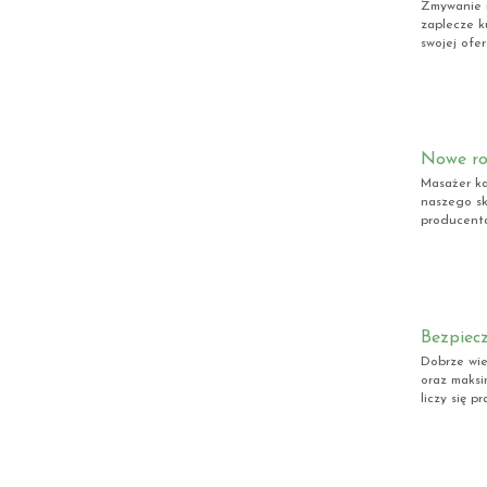
Zmywanie n
zaplecze k
swojej ofer
Nowe ro
Masażer ka
naszego sk
producenta
Bezpiecz
Dobrze wie
oraz maksi
liczy się p