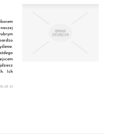
oborem
 naszej
 Dobrym
 bardzo
ślenie.
ażdego
iejscem
jdziesz
h. Ich
5-07-31