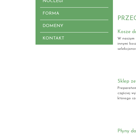
NOCLEGI
FORMA
PRZE
DOMENY
Kosze d
KONTAKT
W naszym s
innymi kos
selekcjono
Sklep z
Preparatem,
częściej w
którego sze
Płyny d