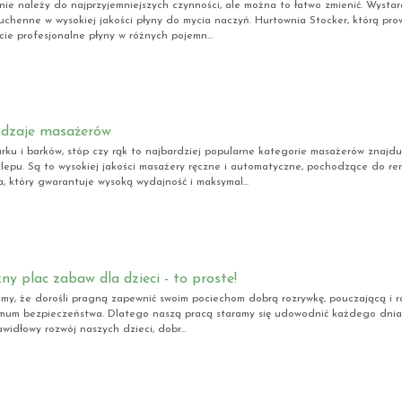
ie należy do najprzyjemniejszych czynności, ale można to łatwo zmienić. Wystar
uchenne w wysokiej jakości płyny do mycia naczyń. Hurtownia Stocker, którą pr
cie profesjonalne płyny w różnych pojemn...
dzaje masażerów
rku i barków, stóp czy rąk to najbardziej popularne kategorie masażerów znajduj
lepu. Są to wysokiej jakości masażery ręczne i automatyczne, pochodzące do 
, który gwarantuje wysoką wydajność i maksymal...
ny plac zabaw dla dzieci - to proste!
my, że dorośli pragną zapewnić swoim pociechom dobrą rozrywkę, pouczającą i r
mum bezpieczeństwa. Dlatego naszą pracą staramy się udowodnić każdego dnia, 
rawidłowy rozwój naszych dzieci, dobr...