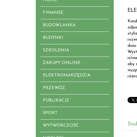
HOME
ELE
FINANSE
Każ
BUDOWLANKA
odpo
styl
BUDYNKI
rozw
dużo
SZKOLENIA
Wyst
istn
ZAKUPY ONLINE
aby 
wyją
ELEKTRONARZĘDZIA
różn
PRZEWÓZ
PUBLIKACJE
SPORT
Dod
WYTWÓRCZOŚĆ