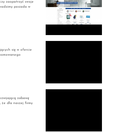
czy zaopatrzyć swoje
owadzimy posiada w
ących się w ofercie
renomowanego
ozwijającą zabawę
że dla naszej firmy