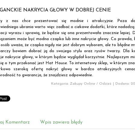
GANCKIE NAKRYCIA GŁOWY W DOBREJ CENIE
dy z nas chce prezentować się modnie i atrakcyjnie. Poza d
wiedniego ubrania warto więc zadbać o ciekawe dodatki, które nadadzą
izacji wyrazu i sprawią, że będzie się ona prezentowała znacznie lepiej.
iązaniem może być modna czapka lub inne nakrycie głowy. Co prawda,
 osób uważa, że czapka nigdy nie jest dobrym wyborem, ale to błędne my
arczy bowiem dobrać ją do swojego stylu oraz rysów twarzy. Dla k
ieje nakrycie głowy, w którym będzie wyglądał korzystnie. Najlepszym m
się o tym przekonać jest Hat House. To internetowy sklep, w którym zna
tkowo szeroką ofertę nakryć głowy w bardzo atrakcyjnych cenac
orodność to gwarancja, że znajdziesz odpowiednie.
Kategoria: Zakupy Online / Odzież
|
Dodano: 201
aj Komentarz
Wpis zawiera błędy