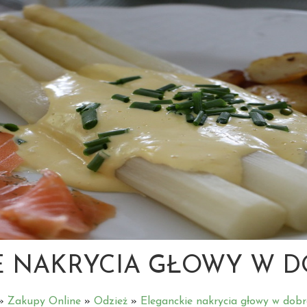
 NAKRYCIA GŁOWY W D
»
Zakupy Online
»
Odzież
»
Eleganckie nakrycia głowy w dobr