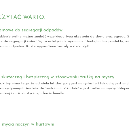
CZYTAĆ WARTO:
omowe do segregacji odpadów.
klepie online można znaleźć wszelkiego typu akcesoria do domu oraz ogrodu. 
ze do segregacji śmieci. Są to estetycznie wykonane i funkcjonalne produkty, 
wania odpadów. Kosze wyposażone zostały w dwie bądź ...
e skuteczną i bezpieczną w stosowaniu trutką na myszy
 który mimo tego, że od wielu lat dostępny jest na rynku to i tak dalej jest on 
ykorzystywanych środków do zwalczania szkodników, jest trutka na myszy. Sklep
rokiej i dość elastycznej ofercie handlo...
o mycia naczyń w hurtowni