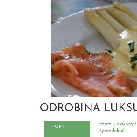
ODROBINA LUKS
Start
»
Zakupy O
HOME
żyrandolach