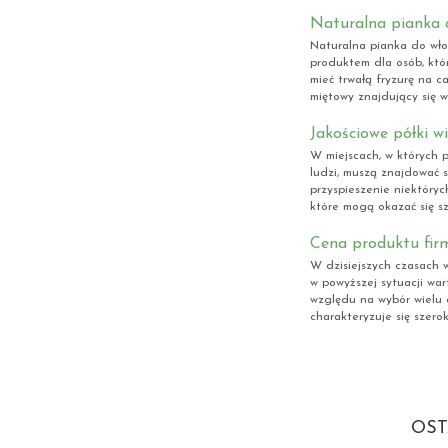
Naturalna pianka 
Naturalna pianka do wło
produktem dla osób, któ
mieć trwałą fryzurę na c
miętowy znajdujący się w 
Jakościowe półki w
W miejscach, w których p
ludzi, muszą znajdować s
przyspieszenie niektóry
które mogą okazać się sz
Cena produktu fir
W dzisiejszych czasach 
w powyższej sytuacji war
względu na wybór wielu 
charakteryzuje się szero
OST