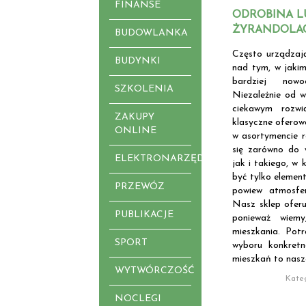
FINANSE
ODROBINA L
ŻYRANDOLA
BUDOWLANKA
Często urządzają
BUDYNKI
nad tym, w jakim
bardziej now
SZKOLENIA
Niezależnie od w
ciekawym rozw
ZAKUPY
klasyczne oferow
ONLINE
w asortymencie r
się zarówno do w
ELEKTRONARZĘDZIA
jak i takiego, w
być tylko eleme
PRZEWÓZ
powiew atmosfe
Nasz sklep oferuj
PUBLIKACJE
ponieważ wiemy
mieszkania. Potr
SPORT
wyboru konkret
mieszkań to nasz
WYTWÓRCZOŚĆ
Kate
NOCLEGI