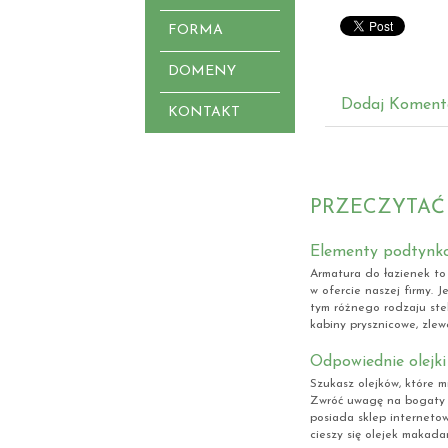
FORMA
DOMENY
Dodaj Koment
KONTAKT
PRZECZYTAĆ
Elementy podtynk
Armatura do łazienek to
w ofercie naszej firmy. J
tym różnego rodzaju ste
kabiny prysznicowe, zlewo
Odpowiednie olejk
Szukasz olejków, które m
Zwróć uwagę na bogaty a
posiada sklep interneto
cieszy się olejek makada