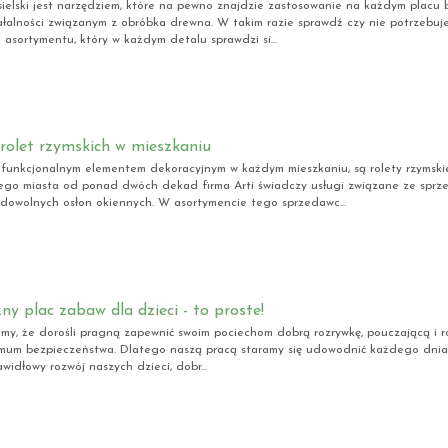
sielski jest narzędziem, które na pewno znajdzie zastosowanie na każdym placu 
iałalności związanym z obróbka drewna. W takim razie sprawdź czy nie potrzebuj
asortymentu, który w każdym detalu sprawdzi si...
rolet rzymskich w mieszkaniu
 funkcjonalnym elementem dekoracyjnym w każdym mieszkaniu, są rolety rzymski
ego miasta od ponad dwóch dekad firma Arti świadczy usługi związane ze sprz
owolnych osłon okiennych. W asortymencie tego sprzedawc...
ny plac zabaw dla dzieci - to proste!
my, że dorośli pragną zapewnić swoim pociechom dobrą rozrywkę, pouczającą i r
mum bezpieczeństwa. Dlatego naszą pracą staramy się udowodnić każdego dnia, 
rawidłowy rozwój naszych dzieci, dobr...