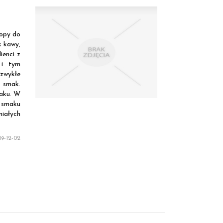
ropy do
k kawy,
ienci z
 i tym
zwykłe
y smak.
maku. W
 smaku
niałych
9-12-02