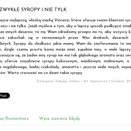
ZWYKŁE SYROPY I NIE TYLK
ajcie najlepszą, włoską markę Vincenzi, która oferuje swoim klientom sy
ości i nie tylko. Jeżeli myślicie o tym, aby w lepszy sposób podkręcić sma
też innych deserów, to my Wam zdradzimy przepis na to, aby wszyscy kl
sca zakochali się w serwowanych przez Was drinkach, deserach
bnych. Syropy do słodkości jakie mamy Wam do zaoferowania to nie
i, dzięki czemu prosta kawa może mieć zupełnie inny, o wiele lepsz
konajcie się, że żaden inny syrop nie ma tak głębokiego aromatu oraz s
ej ofercie znajdziecie syropy kokosowym, waniliowym, malinowym, o
a migdałowego, białej czekolady, amaretto i jeszcze wiele innych, wspa
ów. Warto stosować na co dzień takie syropy.
Kategoria: Zakupy Online / Art. Spożywcze
|
Dodano: 201
aj Komentarz
Wpis zawiera błędy