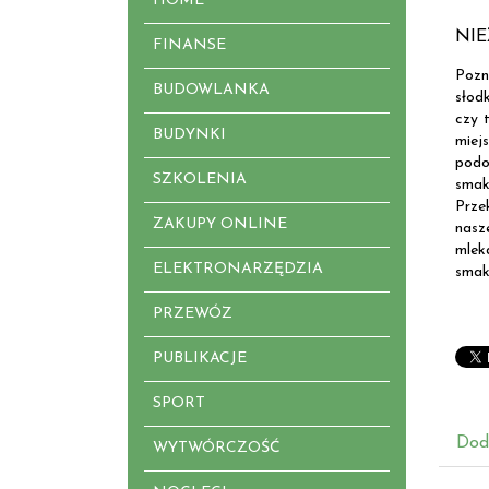
HOME
NIE
FINANSE
Pozn
BUDOWLANKA
słodk
czy 
BUDYNKI
miej
podo
SZKOLENIA
smak
Prze
ZAKUPY ONLINE
nasz
mlek
ELEKTRONARZĘDZIA
smak
PRZEWÓZ
PUBLIKACJE
SPORT
Dod
WYTWÓRCZOŚĆ