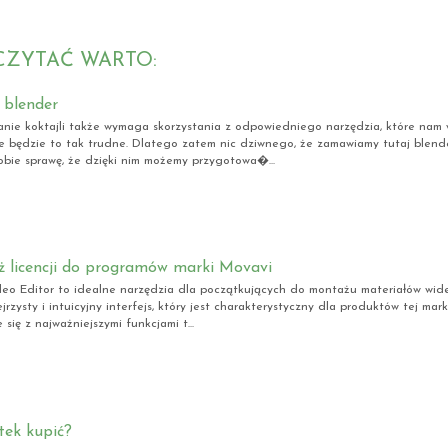
CZYTAĆ WARTO:
e blender
nie koktajli także wymaga skorzystania z odpowiedniego narzędzia, które nam 
e będzie to tak trudne. Dlatego zatem nic dziwnego, że zamawiamy tutaj blend
bie sprawę, że dzięki nim możemy przygotowa�...
ż licencji do programów marki Movavi
eo Editor to idealne narzędzia dla początkujących do montażu materiałów wideo
ejrzysty i intuicyjny interfejs, który jest charakterystyczny dla produktów tej mar
się z najważniejszymi funkcjami t...
tek kupić?