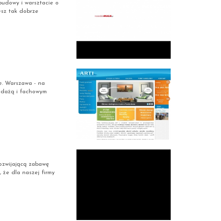
budowy i warsztacie o
esz tak dobrze
e. Warszawa - na
edażą i fachowym
ozwijającą zabawę
że dla naszej firmy