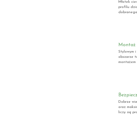
Młotek cie
profilu dz
dobranego 
Montaż 
Stylowym i
obszarze t
montażem d
Bezpiecz
Dobrze wie
oraz maksi
liczy się p