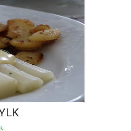
TYLK
lk