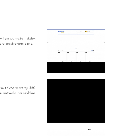
w tym pomoże i dzięki
ery gastronomiczne.
, także w wersji 360
ki, pozwala na szybkie