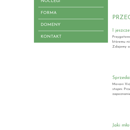
NOCLEGI
FORMA
PRZE
DOMENY
I jeszcz
KONTAKT
Przygotowa
któremu ni
Zdajemy so
Sprzeda
Movavi Vid
stopni. Prz
zapoznanie 
Jaki mło