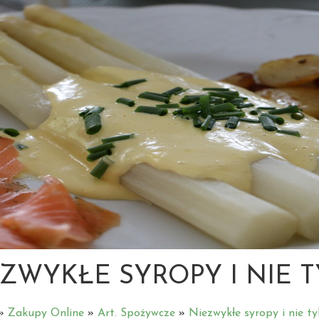
ZWYKŁE SYROPY I NIE 
»
Zakupy Online
»
Art. Spożywcze
»
Niezwykłe syropy i nie ty