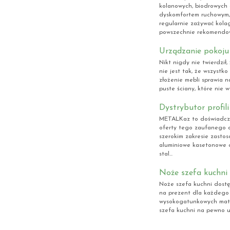
kolanowych, biodrowych 
dyskomfortem ruchowym, 
regularnie zażywać kola
powszechnie rekomendow
Urządzanie pokoju
Nikt nigdy nie twierdził
nie jest tak, że wszystko
złożenie mebli sprawia 
puste ściany, które nie w
Dystrybutor profil
METALKaz to doświadczon
oferty tego zaufanego d
szerokim zakresie zasto
aluminiowe kasetonowe o
stal...
Noże szefa kuchni
Noże szefa kuchni dostę
na prezent dla każdego 
wysokogatunkowych mate
szefa kuchni na pewno u