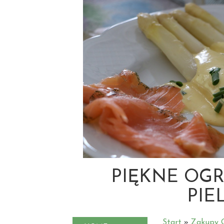
PIĘKNE OGR
PIE
Start
»
Zakupy O