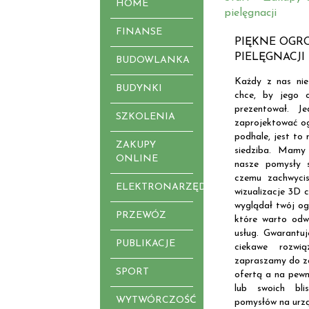
HOME
pielęgnacji
FINANSE
PIĘKNE OGR
PIELĘGNACJI
BUDOWLANKA
Każdy z nas nie
BUDYNKI
chce, by jego 
prezentował. J
SZKOLENIA
zaprojektować og
podhale, jest to 
ZAKUPY
siedziba. Mamy
ONLINE
nasze pomysły s
czemu zachwyci
ELEKTRONARZĘDZIA
wizualizacje 3D c
wyglądał twój og
PRZEWÓZ
które warto odwi
usług. Gwarantuj
PUBLIKACJE
ciekawe rozwią
zapraszamy do za
SPORT
ofertą a na pewn
lub swoich bli
WYTWÓRCZOŚĆ
pomysłów na urzą