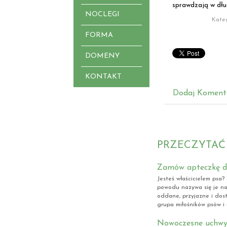
sprawdzają w dług
NOCLEGI
Kate
FORMA
DOMENY
KONTAKT
Dodaj Koment
PRZECZYTAĆ
Zamów apteczkę dl
Jesteś właścicielem psa
powodu nazywa się je naj
oddane, przyjazne i dos
grupa miłośników psów i 
Nowoczesne uchwyt