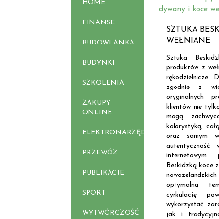
HOME
dywany i koce we
FINANSE
SZTUKA BESK
WEŁNIANE
BUDOWLANKA
Sztuka Beskid
BUDYNKI
produktów z weł
rękodzielnicze. 
SZKOLENIA
zgodnie z wie
oryginalnych 
ZAKUPY
klientów nie tylk
ONLINE
mogą zachwyc
kolorystyką, ca
ELEKTRONARZĘDZIA
oraz samym wy
autentyczność 
PRZEWÓZ
internetowym
Beskidzką koce zr
PUBLIKACJE
nowozelandzk
optymalną tem
SPORT
cyrkulację po
wykorzystać zar
WYTWÓRCZOŚĆ
jak i tradycyjn