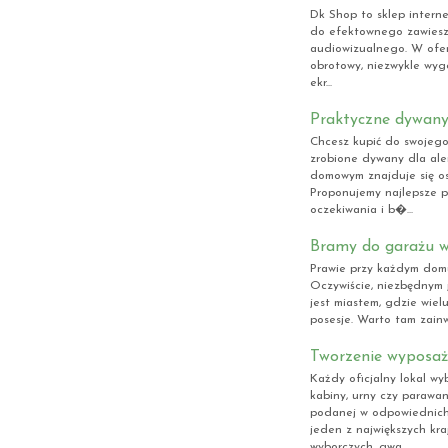
Dk Shop to sklep interne
do efektownego zawiesza
audiowizualnego. W ofer
obrotowy, niezwykle wyg
ekr...
Praktyczne dywany
Chcesz kupić do swojego
zrobione dywany dla ale
domowym znajduje się os
Proponujemy najlepsze p
oczekiwania i b�...
Bramy do garażu w 
Prawie przy każdym dom
Oczywiście, niezbędnym
jest miastem, gdzie wiel
posesje. Warto tam zainwe
Tworzenie wyposaże
Każdy oficjalny lokal w
kabiny, urny czy parawan
podanej w odpowiednich
jeden z największych kr
wyborczych, gwa...