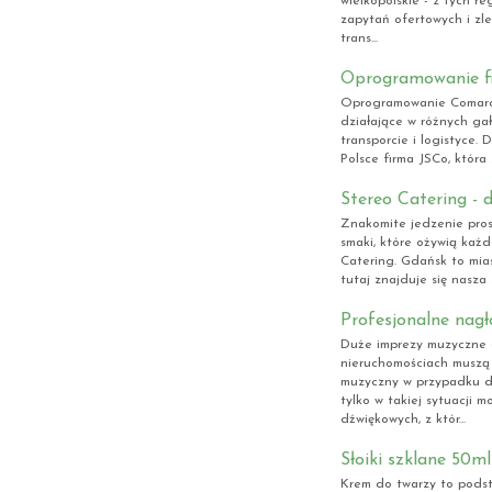
wielkopolskie - z tych r
zapytań ofertowych i zl
trans...
Oprogramowanie f
Oprogramowanie Comarch
działające w różnych gał
transporcie i logistyce. 
Polsce firma JSCo, która
Stereo Catering - 
Znakomite jedzenie pros
smaki, które ożywią każd
Catering. Gdańsk to mias
tutaj znajduje się nasza 
Profesjonalne nagł
Duże imprezy muzyczne
nieruchomościach muszą 
muzyczny w przypadku dy
tylko w takiej sytuacji 
dźwiękowych, z któr...
Słoiki szklane 50m
Krem do twarzy to podst