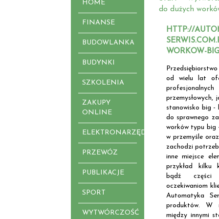
HOME
do dużych workó
FINANSE
HTTP://AUT
SERWIS.COM.
BUDOWLANKA
WORKOW-BIG
BUDYNKI
Przedsiębiorstwo
od wielu lat of
SZKOLENIA
profesjonal
przemysłowych, j
ZAKUPY
stanowisko big -
ONLINE
do sprawnego za
worków typu big 
ELEKTRONARZĘDZIA
w przemyśle oraz
zachodzi potrzeba
PRZEWÓZ
inne miejsce el
przykład kilku 
PUBLIKACJE
bądź części
oczekiwaniom kli
SPORT
Automatyka Ser
produktów. W n
WYTWÓRCZOŚĆ
między innymi st