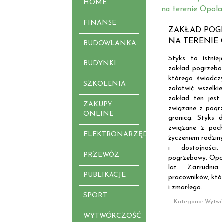
HOME
na terenie Opola
FINANSE
ZAKŁAD POG
NA TERENIE
BUDOWLANKA
Styks to istni
BUDYNKI
zakład pogrzebow
którego świadcz
SZKOLENIA
załatwić wszelki
zakład ten jest
ZAKUPY
związane z pogrz
ONLINE
granicą. Styks 
związane z poc
ELEKTRONARZĘDZIA
życzeniem rodziny
i dostojności
PRZEWÓZ
pogrzebowy. Opol
lat. Zatrudnia
PUBLIKACJE
pracowników, któ
i zmarłego.
SPORT
Kategoria: Wytwó
WYTWÓRCZOŚĆ