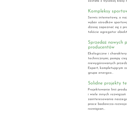
została z wysokiej klasy
Kompleksy sporto
Serwis internetowy, o na
wybór ośrodków sportowy
dzisiaj zapoznać się z 
tekście agregator obiekt
Sprzedaż nowych p
producentów
Ekologiczne i charakter
technicznymi, pompy cie
niewygórowanych przedzi
Expert, kompletującym z
grupa energoo...
Solidne projekty t
Projektowanie linii prod
i wiele innych rozwiązań
zainteresowania naszeg
prace badawczo-rozwojo
rozwiązan...