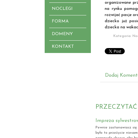
organizowane prz
NOCLEGI
na rynku pomogą
rozwijać pasje or
dziecko już posi
FORMA
dziecka na wakac
DOMENY
Kategoria: No
KONTAKT
Dodaj Koment
PRZECZYTAĆ
Impreza sylwestro
Pewnie zastanawiasz się 
było to przeżycie niesam
naprawdę chcesz, aby był