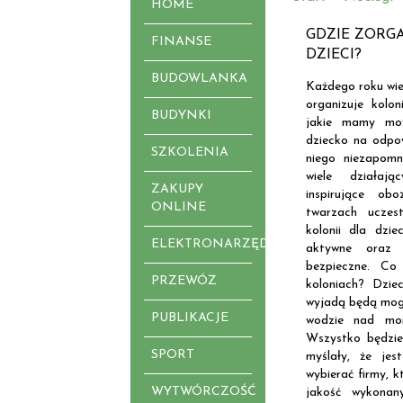
HOME
GDZIE ZORG
FINANSE
DZIECI?
BUDOWLANKA
Każdego roku wiel
organizuje kolon
BUDYNKI
jakie mamy moż
dziecko na odpow
SZKOLENIA
niego niezapom
wiele działają
ZAKUPY
inspirujące ob
ONLINE
twarzach uczes
kolonii dla dzi
ELEKTRONARZĘDZIA
aktywne oraz 
bezpieczne. Co
PRZEWÓZ
koloniach? Dzie
wyjadą będą mogł
PUBLIKACJE
wodzie nad mo
Wszystko będzie
SPORT
myślały, że je
wybierać firmy, k
WYTWÓRCZOŚĆ
jakość wykonan