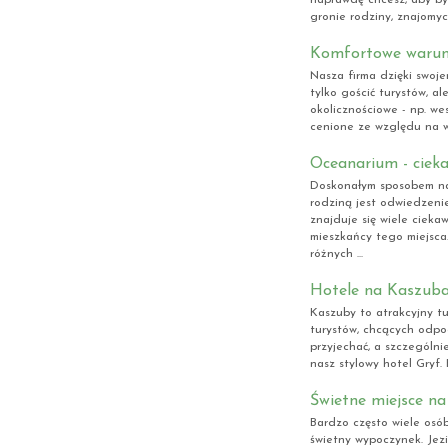
gronie rodziny, znajomych
Komfortowe warun
Nasza firma dzięki swoj
tylko gościć turystów, a
okolicznościowe - np. wes
cenione ze względu na wa
Oceanarium - cieka
Doskonałym sposobem na
rodziną jest odwiedzenie
znajduje się wiele cieka
mieszkańcy tego miejsca
różnych ...
Hotele na Kaszub
Kaszuby to atrakcyjny tu
turystów, chcących odpo
przyjechać, a szczególni
nasz stylowy hotel Gryf
Świetne miejsce n
Bardzo często wiele osó
świetny wypoczynek. Jez