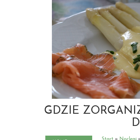
GDZIE ZORGANI
D
Start
»
Noclegi