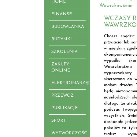
HOME
Wawrzkowiźnie
FINANSE
WCZASY 
WAWRZKO
BUDOWLANKA
Chcesz spędzić
BUDYNKI
przyjaciół lub s
w miejskim zgieł
SZKOLENIA
akompaniamenci
wypadku sko
ZAKUPY
Wawrzkowizna 
ONLINE
wypoczynkowy
skierowana do w
ELEKTRONARZĘDZIA
małymi dziećmi.
będą niezapomni
PRZEWÓZ
najmłodszych, al
dlatego, że atra
PUBLIKACJE
podczas twojeg
wszystkich. Świ
SPORT
doskonałe jedzen
pokojów to tylko
WYTWÓRCZOŚĆ
trafisz wyb