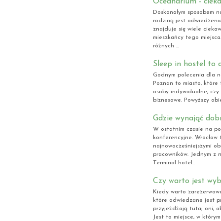
Oceanarium - cieka
Doskonałym sposobem na
rodziną jest odwiedzenie
znajduje się wiele cieka
mieszkańcy tego miejsca
różnych ...
Sleep in hostel to
Godnym polecenia dla na
Poznan to miasto, które 
osoby indywidualne, czy 
biznesowe. Powyższy obie
Gdzie wynająć dobr
W ostatnim czasie na po
konferencyjne. Wrocław t
najnowocześniejszymi obi
pracowników. Jednym z na
Terminal hotel...
Czy warto jest wyb
Kiedy warto zarezerwować
które odwiedzane jest p
przyjeżdżają tutaj oni, 
Jest to miejsce, w któr