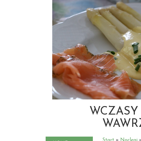
WCZASY
WAWR
Start
»
Noclegi