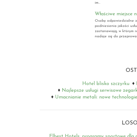
im...
Właściwe miejsce 
Osoby odpowiedzialne z
podniesienia jakości usł
zastanawiają, w którym re
nadaje się do przeprowad
OST
Hotel blisko szczyrku
Najlepsze usługi serwisowe zegar
Umacnianie metali: nowe technologie
LOSO
Elbest Hotels: programy sportowe dla 