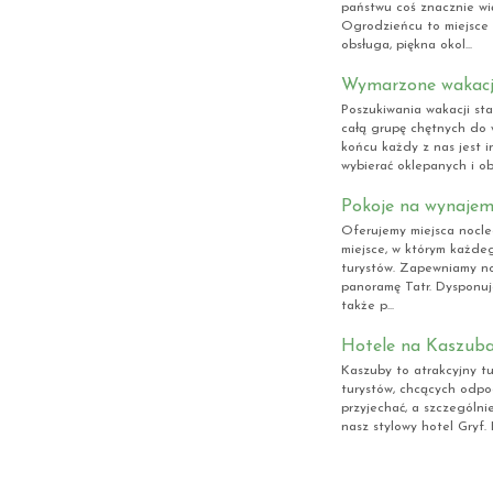
państwu coś znacznie wi
Ogrodzieńcu to miejsce
obsługa, piękna okol...
Wymarzone wakacje
Poszukiwania wakacji sta
całą grupę chętnych do 
końcu każdy z nas jest i
wybierać oklepanych i ob
Pokoje na wynaje
Oferujemy miejsca nocl
miejsce, w którym każdeg
turystów. Zapewniamy noc
panoramę Tatr. Dysponu
także p...
Hotele na Kaszub
Kaszuby to atrakcyjny tu
turystów, chcących odpo
przyjechać, a szczególni
nasz stylowy hotel Gryf