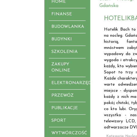
HOME
Gdańska
FINANSE
HOTELIKB
BUDOWLANKA
Hotelik Bach to 
na nocleg. Gdańs
BUDYNKI
historią, fan
mnóstwem zabyt
SZKOLENIA
wypadowy do zwi
wygoda i atrakcy
ZAKUPY
każdy, kto wybie
ONLINE
Sopot to trzy m
Każde charaktery
ELEKTRONARZĘDZIA
warte odwiedze
miejsce - dyspon
PRZEWÓZ
każdy z nich ma 
pokój chiński, ty
PUBLIKACJE
co kto lubi. Ory
wszystko - nas
SPORT
telewizory LCD,
odtwarzacze DV
WYTWÓRCZOŚĆ
Kategoria: Nocleg