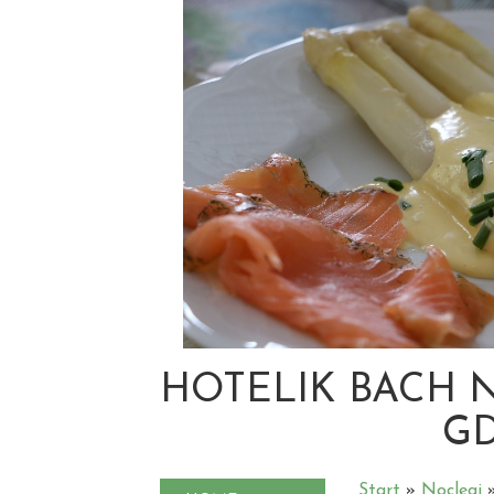
HOTELIK BACH 
G
Start
»
Noclegi