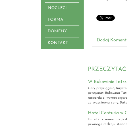
NOCLEGI
FORMA
DOMENY
Dodaj Koment
KONTAKT
PRZECZYTAĆ
W Bukowinie Tatrz
Góry przyciągają turyst
pensjonat. Bukowina Tatr
najbardziej wymagającyc
za przystępną cenę. Buko
Hotel Centuria w O
Hotel z basenem nie jest
pewnego rodzaju standa