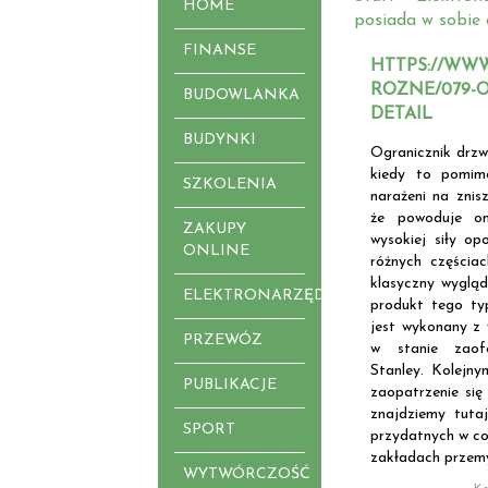
HOME
posiada w sobie 
FINANSE
HTTPS://WWW
ROZNE/079-
BUDOWLANKA
DETAIL
BUDYNKI
Ogranicznik drzw
kiedy to pomim
SZKOLENIA
narażeni na znis
że powoduje o
ZAKUPY
wysokiej siły o
ONLINE
różnych częścia
klasyczny wygląd
ELEKTRONARZĘDZIA
produkt tego typ
jest wykonany z 
PRZEWÓZ
w stanie zaof
Stanley. Kolej
PUBLIKACJE
zaopatrzenie się
znajdziemy tutaj
SPORT
przydatnych w co
zakładach przem
WYTWÓRCZOŚĆ