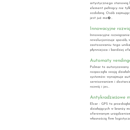
artystycznego stanowią 
element pełniący nie tyl
ozdobną. Osób zajmując
jest już ma�...
Innowacyjne rozwią
Innowacyjne rozwiązanie
rewolucjonizuje sposób, w
zastosowaniu tego unik
płynniejsza i bardziej e
Automaty vending
Polmar to autoryzowany
rozpoczęła swoją działa
systemów: wynajmuje aut
serwisowaniem i dostarc
rozwój i jes...
Antykradzieżowe m
Elcar - GPS to przedsięb
działających w branży mot
oferowanym urządzeniom,
własnością firm logistyc