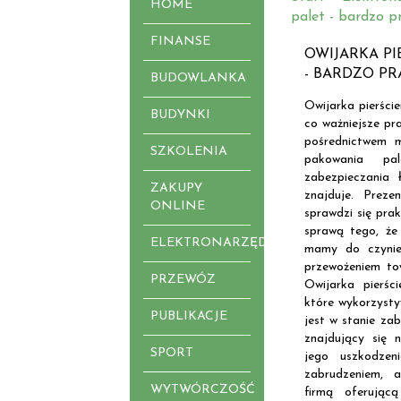
HOME
palet - bardzo p
FINANSE
OWIJARKA PI
- BARDZO P
BUDOWLANKA
Owijarka pierści
BUDYNKI
co ważniejsze pr
pośrednictwem 
SZKOLENIA
pakowania pa
zabezpieczania 
ZAKUPY
znajduje. Preze
ONLINE
sprawdzi się prak
sprawą tego, że 
ELEKTRONARZĘDZIA
mamy do czynie
przewożeniem tow
PRZEWÓZ
Owijarka pierśc
które wykorzystyw
PUBLIKACJE
jest w stanie za
znajdujący się 
SPORT
jego uszkodzeni
zabrudzeniem, 
WYTWÓRCZOŚĆ
firmą oferując