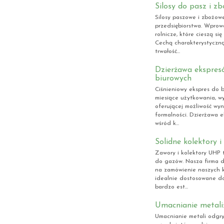
Silosy do pasz i zb
Silosy paszowe i zbożow
przedsiębiorstwa. Wprowa
rolnicze, które cieszą s
Cechą charakterystyczną
trwałość...
Dzierżawa ekspresó
biurowych
Ciśnieniowy ekspres do b
miesiące użytkowania, wy
oferującej możliwość wy
formalności. Dzierżawa e
wśród k...
Solidne kolektory 
Zawory i kolektory UHP 
do gazów. Nasza firma d
na zamówienie naszych k
idealnie dostosowane do
bardzo est...
Umacnianie metali:
Umacnianie metali odgry