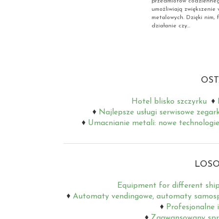
przedmiotów codzienneg
umożliwiają zwiększenie 
metalowych. Dzięki nim, 
działanie czy...
OST
Hotel blisko szczyrku
Najlepsze usługi serwisowe zegar
Umacnianie metali: nowe technologie
LOSO
Equipment for different shi
Automaty vendingowe, automaty samosp
Profesjonalne 
Zaawansowany sprzę