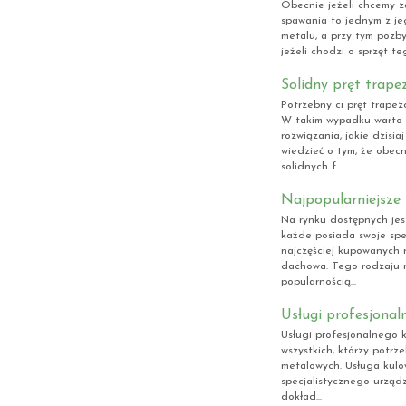
Obecnie jeżeli chcemy z
spawania to jednym z je
metalu, a przy tym pozby
jeżeli chodzi o sprzęt t
Solidny pręt trap
Potrzebny ci pręt trapez
W takim wypadku warto j
rozwiązania, jakie dzisia
wiedzieć o tym, że obecn
solidnych f...
Najpopularniejsze
Na rynku dostępnych jes
każde posiada swoje spec
najczęściej kupowanych 
dachowa. Tego rodzaju r
popularnością...
Usługi profesjona
Usługi profesjonalnego 
wszystkich, którzy potr
metalowych. Usługa kulo
specjalistycznego urząd
dokład...