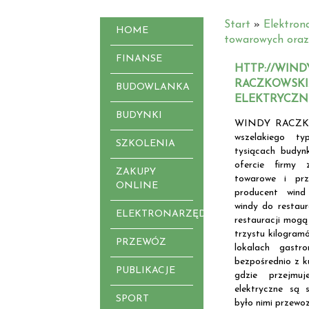
Start
»
Elektron
HOME
towarowych oraz
FINANSE
HTTP://WIND
RACZKOWSKI
BUDOWLANKA
ELEKTRYCZN
BUDYNKI
WINDY RACZKOW
wszelakiego t
SZKOLENIA
tysiącach budyn
ofercie firmy 
ZAKUPY
towarowe i prz
ONLINE
producent wind 
windy do restaur
ELEKTRONARZĘDZIA
restauracji mogą 
trzystu kilogramó
PRZEWÓZ
lokalach gastr
bezpośrednio z k
PUBLIKACJE
gdzie przejmu
elektryczne są
SPORT
było nimi przewoz