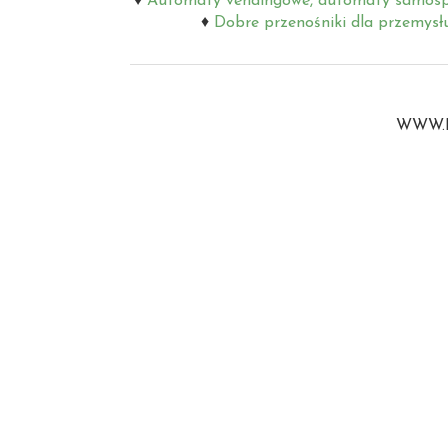
Automaty vendingowe, automaty samosp
Dobre przenośniki dla przemysł
WWW.