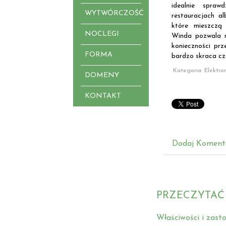
idealnie spra
WYTWÓRCZOŚĆ
restauracjach al
które mieszczą
NOCLEGI
Winda pozwala 
konieczności prz
FORMA
bardzo skraca cza
Kategoria: Elektro
DOMENY
KONTAKT
Dodaj Koment
PRZECZYTAĆ
Właściwości i zast