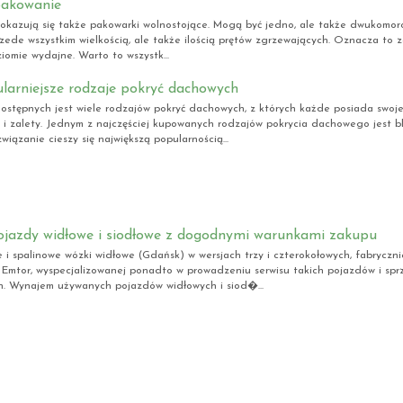
akowanie
okazują się także pakowarki wolnostojące. Mogą być jedno, ale także dwukomor
przede wszystkim wielkością, ale także ilością prętów zgrzewających. Oznacza to
iomie wydajne. Warto to wszystk...
larniejsze rodzaje pokryć dachowych
ostępnych jest wiele rodzajów pokryć dachowych, z których każde posiada swoje
i i zalety. Jednym z najczęściej kupowanych rodzajów pokrycia dachowego jest 
wiązanie cieszy się największą popularnością...
jazdy widłowe i siodłowe z dogodnymi warunkami zakupu
e i spalinowe wózki widłowe (Gdańsk) w wersjach trzy i czterokołowych, fabrycz
e Emtor, wyspecjalizowanej ponadto w prowadzeniu serwisu takich pojazdów i spr
. Wynajem używanych pojazdów widłowych i siod�...