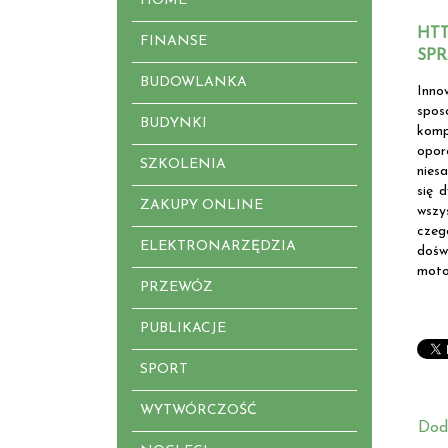
HOME
HTT
FINANSE
SPR
BUDOWLANKA
Inno
spos
BUDYNKI
komp
opor
SZKOLENIA
nies
się 
ZAKUPY ONLINE
wszy
czeg
ELEKTRONARZĘDZIA
dośw
moto
PRZEWÓZ
PUBLIKACJE
SPORT
WYTWÓRCZOŚĆ
Dod