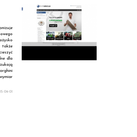
onizuje
atowego
ożysko
 także
cieszyć
lne dla
zukają
orghini
wymiar
5-09-01