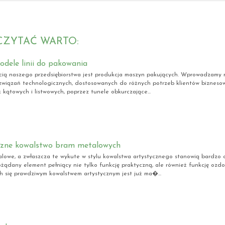
CZYTAĆ WARTO:
dele linii do pakowania
cią naszego przedsiębiorstwa jest produkcja maszyn pakujących. Wprowadzamy n
związań technologicznych, dostosowanych do różnych potrzeb klientów bizneso
 kątowych i listwowych, poprzez tunele obkurczające...
czne kowalstwo bram metalowych
lowe, a zwłaszcza te wykute w stylu kowalstwa artystycznego stanowią bardzo c
ożądany element pełniący nie tylko funkcję praktyczną, ale również funkcję ozd
h się prawdziwym kowalstwem artystycznym jest już ma�...