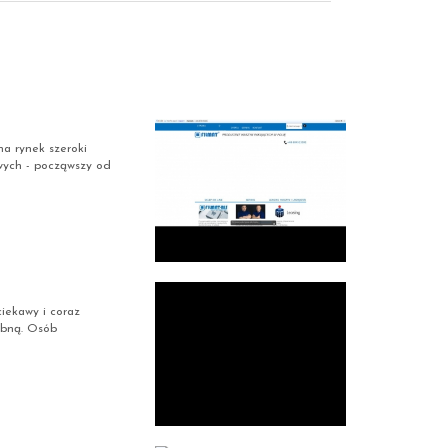
a rynek szeroki
wych - począwszy od
iekawy i coraz
obną. Osób