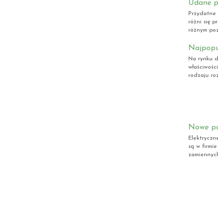
Udane p
Przydatne 
różni się 
różnym poz
Najpopu
Na rynku d
właściwośc
rodzaju roz
Nowe po
Elektryczn
są w firmi
zamiennych