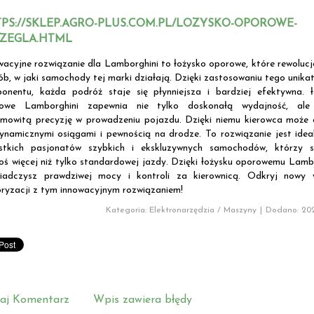
PS://SKLEP.AGRO-PLUS.COM.PL/LOZYSKO-OPOROWE-
ZEGLA.HTML
wacyjne rozwiązanie dla Lamborghini to łożysko oporowe, które rewolucj
ób, w jaki samochody tej marki działają. Dzięki zastosowaniu tego unik
onentu, każda podróż staje się płynniejsza i bardziej efektywna. ł
owe Lamborghini zapewnia nie tylko doskonałą wydajność, ale
amowitą precyzję w prowadzeniu pojazdu. Dzięki niemu kierowca może 
dynamicznymi osiągami i pewnością na drodze. To rozwiązanie jest idea
stkich pasjonatów szybkich i ekskluzywnych samochodów, którzy s
oś więcej niż tylko standardowej jazdy. Dzięki łożysku oporowemu Lamb
iadczysz prawdziwej mocy i kontroli za kierownicą. Odkryj nowy 
ryzacji z tym innowacyjnym rozwiązaniem!
Kategoria: Elektronarzędzia / Maszyny
|
Dodano: 202
aj Komentarz
Wpis zawiera błędy