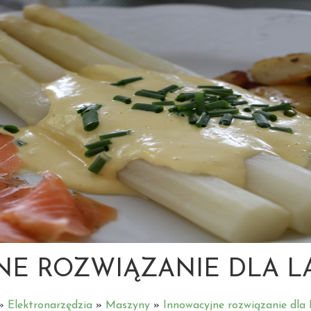
E ROZWIĄZANIE DLA L
»
Elektronarzędzia
»
Maszyny
»
Innowacyjne rozwiązanie dla