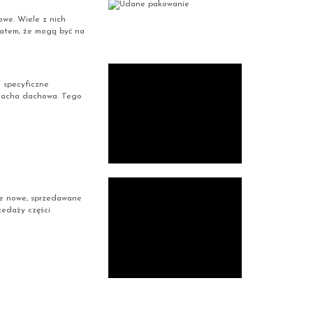
owe. Wiele z nich
 zatem, że mogą być na
 specyficzne
blacha dachowa. Tego
nie nowe, sprzedawane
zedaży części