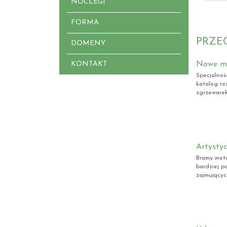
NOCLEGI
FORMA
PRZE
DOMENY
KONTAKT
Nowe mo
Specjalnoś
katalog ro
zgrzewarek
Artysty
Bramy meta
bardziej p
zajmującyc