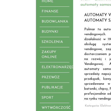
HOME
automaty samos
FINANSE
AUTOMATY V
AUTOMATY S
BUDOWLANKA
Polmar to auto
BUDYNKI
vendingowych
działalność w 1
SZKOLENIA
obsługę syst
vendingowe, za
ZAKUPY
dostarczaniem p
ONLINE
na rozwój i je
Vendingowej. 
ELEKTRONARZĘDZIA
automaty samo
sprzedaży napoj
PRZEWÓZ
przekąsek, kaw
sprzedawane w
PUBLIKACJE
batoniki, chipsy,
profesjonalnie od
SPORT
na rynku vending
Kategoria: Elektro
WYTWÓRCZOŚĆ