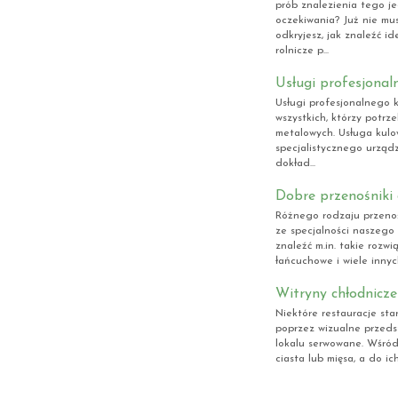
prób znalezienia tego je
oczekiwania? Już nie mus
odkryjesz, jak znaleźć id
rolnicze p...
Usługi profesjona
Usługi profesjonalnego 
wszystkich, którzy potr
metalowych. Usługa kulo
specjalistycznego urząd
dokład...
Dobre przenośniki
Różnego rodzaju przenoś
ze specjalności naszego
znaleźć m.in. takie rozwi
łańcuchowe i wiele innyc
Witryny chłodnicze 
Niektóre restauracje sta
poprzez wizualne przeds
lokalu serwowane. Wśród
ciasta lub mięsa, a do i