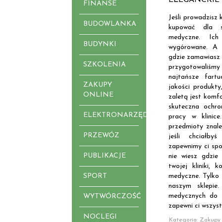
FINANSE
Jeśli prowadzisz 
BUDOWLANKA
kupować dla s
medyczne. Ic
BUDYNKI
wygórowane. A 
gdzie zamawiasz 
SZKOLENIA
przygotowaliśmy d
najtańsze fart
ZAKUPY
jakości produkty
ONLINE
zaletą jest komf
skuteczna ochr
ELEKTRONARZĘDZIA
pracy w klinic
przedmioty znale
PRZEWÓZ
jeśli chciałby
zapewnimy ci spo
PUBLIKACJE
nie wiesz gdzie
twojej kliniki, 
SPORT
medyczne. Tylko 
naszym sklepie.
medycznych do s
WYTWÓRCZOŚĆ
zapewni ci wszys
NOCLEGI
Kategoria: Zakupy