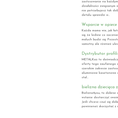
zastosowanie na każdym 
działalności związanym 
nie potrzebujesz tak do
detalu sprawdzi si...
Wsparcie w opiece
Każda mama wie, jak łat
się, że ledwie co zaczn
maluch budzi się. Pozost
samotny ale również ulec 
Dystrybutor profil
METALKaz to doświadczon
oferty tego zaufanego d
szerokim zakresie zasto
aluminiowe kasetonowe o
stal...
bielizna dziecięca
Bielizna4you, to dobrze 
wstanie dostarczyć swoim
Jeśli chcesz czuć się dob
powinieneś skorzystać z n