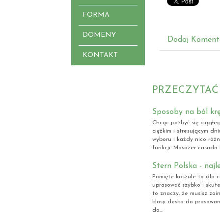
FORMA
DOMENY
Dodaj Koment
KONTAKT
PRZECZYTAĆ
Sposoby na ból krę
Chcąc pozbyć się ciągłeg
ciężkim i stresującym dn
wyboru i każdy nico róż
funkcji. Masażer casada 
Stern Polska - naj
Pomięte koszule to dla c
uprasować szybko i skute
to znaczy, że musisz zai
klasy deska do prasowan
do...