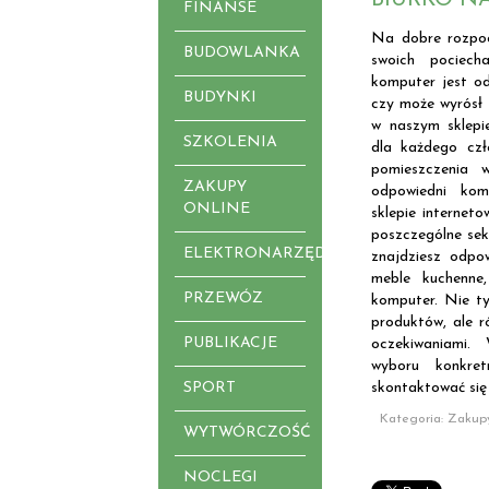
FINANSE
Na dobre rozpoc
BUDOWLANKA
swoich pociech
komputer jest od
BUDYNKI
czy może wyrósł 
w naszym sklepi
SZKOLENIA
dla każdego cz
pomieszczenia
ZAKUPY
odpowiedni kom
ONLINE
sklepie internet
poszczególne sek
ELEKTRONARZĘDZIA
znajdziesz odpow
meble kuchenne
PRZEWÓZ
komputer. Nie ty
produktów, ale r
PUBLIKACJE
oczekiwaniami
wyboru konkre
SPORT
skontaktować się
Kategoria: Zakup
WYTWÓRCZOŚĆ
NOCLEGI