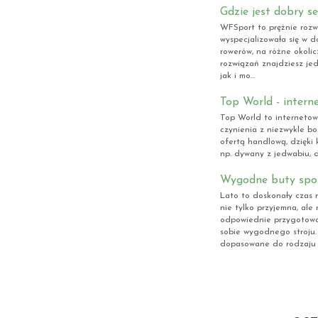
Gdzie jest dobry s
WFSport to prężnie rozwi
wyspecjalizowała się w d
rowerów, na różne okolic
rozwiązań znajdziesz je
jak i mo...
Top World - inter
Top World to internetow
czynienia z niezwykle b
ofertą handlową, dzięki 
np. dywany z jedwabiu, d
Wygodne buty spor
Lato to doskonały czas 
nie tylko przyjemna, al
odpowiednie przygotowa
sobie wygodnego stroju
dopasowane do rodzaju p