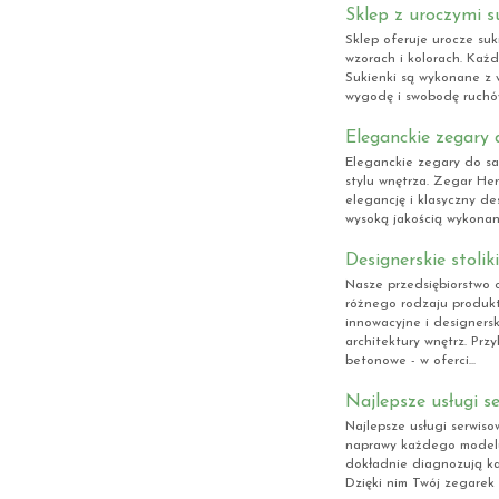
Sklep z uroczymi 
Sklep oferuje urocze su
wzorach i kolorach. Każd
Sukienki są wykonane z w
wygodę i swobodę ruchów
Eleganckie zegary 
Eleganckie zegary do sa
stylu wnętrza. Zegar Her
elegancję i klasyczny de
wysoką jakością wykonan
Designerskie stoli
Nasze przedsiębiorstwo od
różnego rodzaju produkt
innowacyjne i designers
architektury wnętrz. Prz
betonowe - w oferci...
Najlepsze usługi s
Najlepsze usługi serwis
naprawy każdego modelu.
dokładnie diagnozują ka
Dzięki nim Twój zegarek w