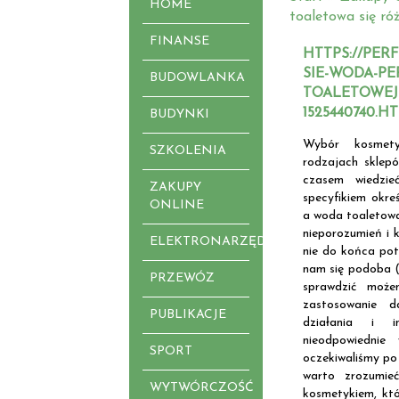
HOME
toaletowa się ró
FINANSE
HTTPS://PER
SIE-WODA-P
BUDOWLANKA
TOALETOWEJ
1525440740.H
BUDYNKI
Wybór kosmet
SZKOLENIA
rodzajach sklepó
czasem wiedzie
ZAKUPY
specyfikiem okr
ONLINE
a woda toaletow
nieporozumień i 
ELEKTRONARZĘDZIA
nie do końca pot
nam się podoba (
PRZEWÓZ
sprawdzić może
zastosowanie 
PUBLIKACJE
działania i 
nieodpowiedni
SPORT
oczekiwaliśmy po
warto zrozumie
WYTWÓRCZOŚĆ
kosmetykiem, kt