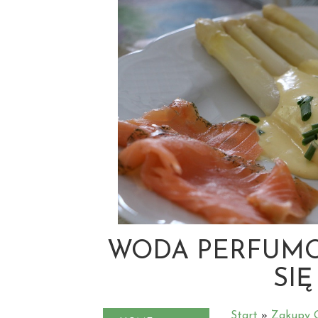
WODA PERFUMO
SIĘ
Start
»
Zakupy O