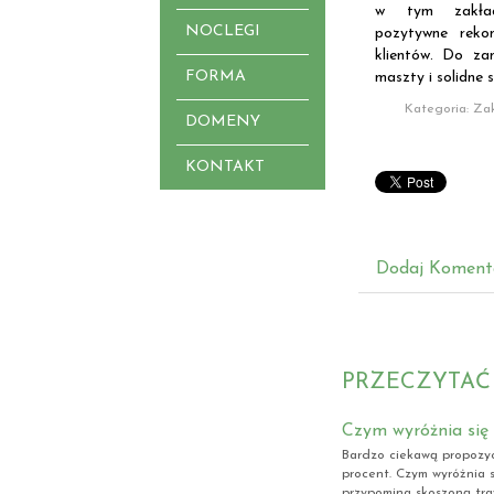
w tym zakładz
NOCLEGI
pozytywne reko
klientów. Do za
FORMA
maszty i solidne s
Kategoria: Za
DOMENY
KONTAKT
Dodaj Koment
PRZECZYTAĆ
Czym wyróżnia się
Bardzo ciekawą propozyc
procent. Czym wyróżnia s
przypomina skoszoną tra