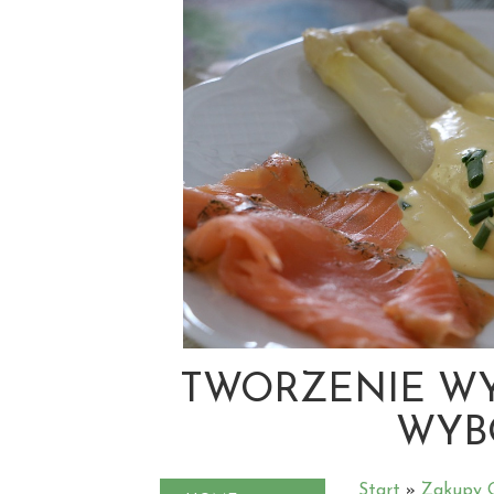
TWORZENIE WY
WYB
Start
»
Zakupy O