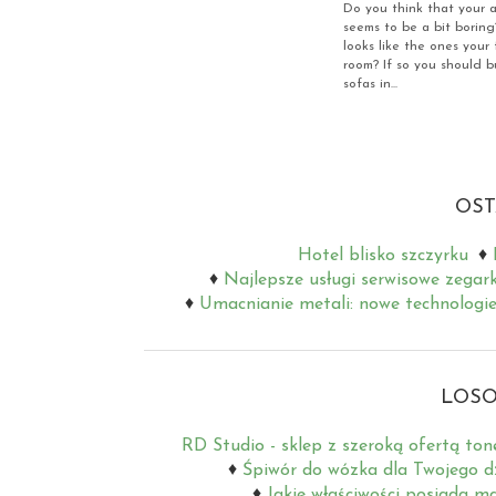
Do you think that your 
seems to be a bit borin
looks like the ones your 
room? If so you should b
sofas in...
OST
Hotel blisko szczyrku
Najlepsze usługi serwisowe zegar
Umacnianie metali: nowe technologie
LOSO
RD Studio - sklep z szeroką ofertą to
Śpiwór do wózka dla Twojego d
Jakie właściwości posiada ma