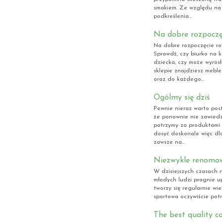
smakiem. Ze względu na 
podkreślenia...
Na dobre rozpoczę
Na dobre rozpoczęcie ro
Sprawdź, czy biurko na 
dziecka, czy może wyrós
sklepie znajdziesz mebl
oraz do każdego...
Ogólmy się dziś
Pewnie nieraz warto pos
że ponownie nie zawiedz
patrzymy za produktami 
dosyć doskonale więc dl
zawsze na...
Niezwykle renomow
W dzisiejszych czasach n
młodych ludzi pragnie up
tworzy się regularnie w
sportowa oczywiście potr
The best quality c