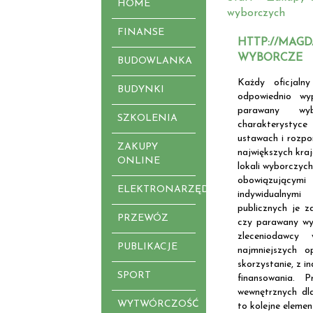
HOME
wyborczych
FINANSE
HTTP://MAGD
WYBORCZE
BUDOWLANKA
Każdy oficjaln
BUDYNKI
odpowiednio wy
parawany wy
SZKOLENIA
charakterysty
ustawach i rozpo
ZAKUPY
największych kra
ONLINE
lokali wyborczych
obowiązującymi
ELEKTRONARZĘDZIA
indywidualnym
publicznych je 
PRZEWÓZ
czy parawany wy
zleceniodawcy
PUBLIKACJE
najmniejszych o
skorzystanie, z i
SPORT
finansowania. 
wewnętrznych dla
WYTWÓRCZOŚĆ
to kolejne elemen