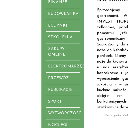
FINANSE
Sprzedajemy 
BUDOWLANKA
gastronomii. 
INVEST HOREC
BUDYNKI
teflonowe, pate
popcornu. Jeś
SZKOLENIA
gastronomiczny
zapraszamy do n
ZAKUPY
noże do kebabów
ONLINE
parówek. Mamy s
noże do krojenia
ELEKTRONARZĘDZIA
u nas urządzen
kontaktowe i j
PRZEWÓZ
wyposażenie ga
jakością i w p
PUBLIKACJE
kuchnie mikrof
objęte jest 
SPORT
konkurencyjnych
szatkownice do w
WYTWÓRCZOŚĆ
Kategoria: Za
NOCLEGI