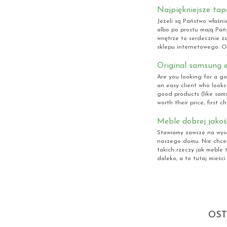
Najpiękniejsze tap
Jeżeli są Państwo właśni
albo po prostu mają Pa
wnętrze to serdecznie z
sklepu internetowego. O
Original samsung ef
Are you looking for a go
an easy client who looks 
good products (like samsu
worth their price, first ch
Meble dobrej jakoś
Stawiamy zawsze na wyso
naszego domu. Nie chcem
takich rzeczy jak meble t
daleko, a to tutaj mieści 
OST