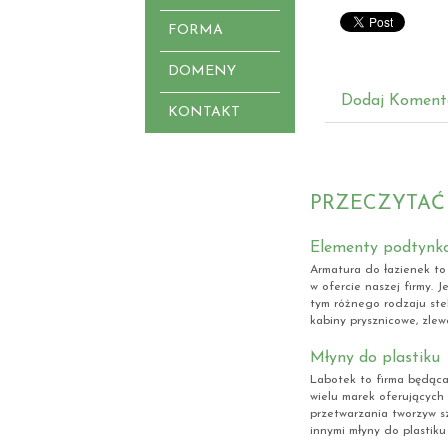
FORMA
DOMENY
Dodaj Koment
KONTAKT
PRZECZYTAĆ
Elementy podtynk
Armatura do łazienek to
w ofercie naszej firmy. J
tym różnego rodzaju ste
kabiny prysznicowe, zlewo
Młyny do plastiku
Labotek to firma będąca
wielu marek oferujących 
przetwarzania tworzyw s
innymi młyny do plastiku F