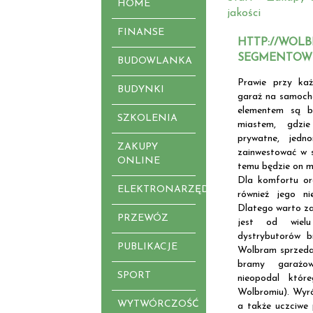
HOME
jakości
FINANSE
HTTP://WOL
SEGMENTOW
BUDOWLANKA
Prawie przy ka
BUDYNKI
garaż na samochó
elementem są b
SZKOLENIA
miastem, gdzi
prywatne, jedn
ZAKUPY
zainwestować w s
ONLINE
temu będzie on m
Dla komfortu ora
ELEKTRONARZĘDZIA
również jego ni
Dlatego warto zap
PRZEWÓZ
jest od wiel
dystrybutorów b
PUBLIKACJE
Wolbram sprzedaj
bramy garażo
SPORT
nieopodal któ
Wolbromiu). Wyró
WYTWÓRCZOŚĆ
a także uczciwe 