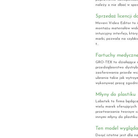
należy o nie dbać w sposó
Sprzedaż licencji
Movavi Video Editor to 
montażu materiałów wideo
intuicyjny interfejs, któ
marki, pozwala na szybki
t...
Fartuchy medyczne 
GRO-TEX to działające n
przedsiębiorstwo dystry
zaoferowania przede wsz
ubrania takie jak wytrzy
wykonywać pracę zgodni 
Młyny do plastiku
Labotek to firma będąca
wielu marek oferujących 
przetwarzania tworzyw s
innymi młyny do plastiku F
Ten model wygląda
Dosyć istotne jest dla na