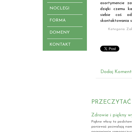
asortymencie z
NOCLEGI
dzięki czemu k
siebie coś od
FORMA
skontaktowania si
Kategoria: Za
DOMENY
KONTAKT
Dodaj Koment
PRZECZYTAĆ
Zdrowie i piękny w
Piękne włosy to podstaw
ponieważ pozwalają nam
poprawienie samopoczucia