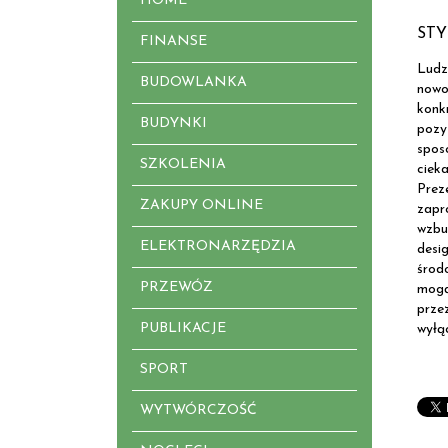
HOME
ST
FINANSE
Ludz
BUDOWLANKA
nowo
konk
BUDYNKI
pozy
spos
SZKOLENIA
ciek
Prez
ZAKUPY ONLINE
zapr
wzbu
ELEKTRONARZĘDZIA
desi
środ
PRZEWÓZ
mogą
prze
PUBLIKACJE
wyłą
SPORT
WYTWÓRCZOŚĆ