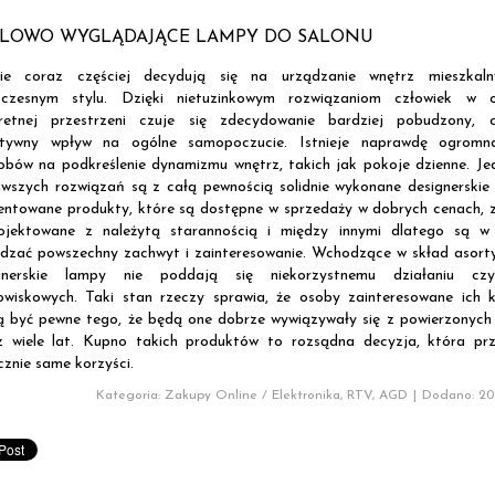
YLOWO WYGLĄDAJĄCE LAMPY DO SALONU
ie coraz częściej decydują się na urządzanie wnętrz mieszkal
czesnym stylu. Dzięki nietuzinkowym rozwiązaniom człowiek w o
retnej przestrzeni czuje się zdecydowanie bardziej pobudzony,
tywny wpływ na ogólne samopoczucie. Istnieje naprawdę ogromna
obów na podkreślenie dynamizmu wnętrz, takich jak pokoje dzienne. J
awszych rozwiązań są z całą pewnością solidnie wykonane designerskie
entowane produkty, które są dostępne w sprzedaży w dobrych cenach, 
ojektowane z należytą starannością i między innymi dlatego są w 
dzać powszechny zachwyt i zainteresowanie. Wchodzące w skład asort
gnerskie lampy nie poddają się niekorzystnemu działaniu czy
owiskowych. Taki stan rzeczy sprawia, że osoby zainteresowane ich 
 być pewne tego, że będą one dobrze wywiązywały się z powierzonych
z wiele lat. Kupno takich produktów to rozsądna decyzja, która prz
cznie same korzyści.
Kategoria: Zakupy Online / Elektronika, RTV, AGD
|
Dodano: 201