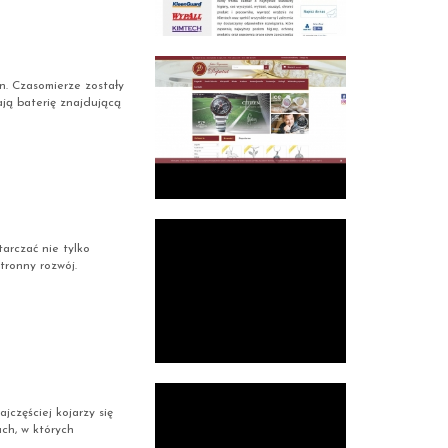
n. Czasomierze zostały
ją baterię znajdującą
arczać nie tylko
tronny rozwój.
częściej kojarzy się
ch, w których