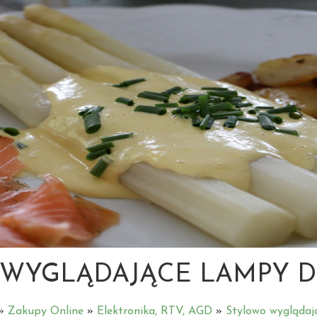
WYGLĄDAJĄCE LAMPY 
»
Zakupy Online
»
Elektronika, RTV, AGD
»
Stylowo wyglądaj