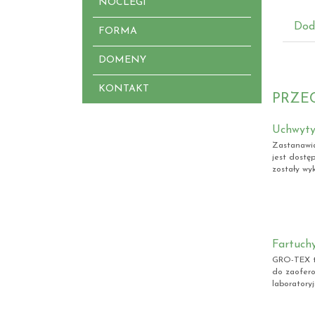
NOCLEGI
Dod
FORMA
DOMENY
KONTAKT
PRZE
Uchwyty
Zastanawia
jest dostę
zostały wy
Fartuchy
GRO-TEX to
do zaofero
laboratory