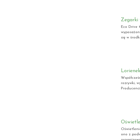
Zegarki 
Eco Drive 
wyposażone
się w środku
Lorienek
Współcześn
rozrywki, 
Producenci,
Oświetle
Oświetleni
ono z podw
organizowa