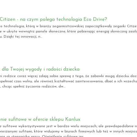
Citizen - na czym polega technologia Eco Drive?
to technologia, którą w branży zegarmistrzowskiej zapoczątkowały zegarki Citize
 w ukryte wewnątrz panele słoneczne, które pobierając energię słoneczną zasila
. Dzięki tej innowacji, n...
 dla Twojej wygody i radości dziecka
i rodzice coraz więcej zdają sobie sprawę z tego, że zabawki mogą dziecku dost
wypełniać czas wolny, ale również kształtować zainteresowania, dbać o ich wszechs
 chcąc spełnić życzenia rodziców, dw...
nie sufitowe w ofercie sklepu Kanlux
e sufitowe wykorzystywane jest w bardzo wielu miejscach, ale prawdopodobnie naj
ieszanymi sufitami, które widujemy w biurach firmowych lub też w innych miejsca
ne są stanowiska pracy. Oświetlenie sufitowe jes...