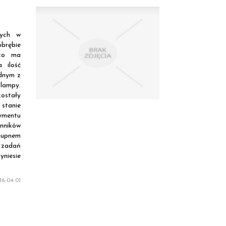
nych w
brębie
 co ma
 ilość
ednym z
 lampy.
zostały
stanie
ymentu
nników
kupnem
 zadań
yniesie
6-04-01