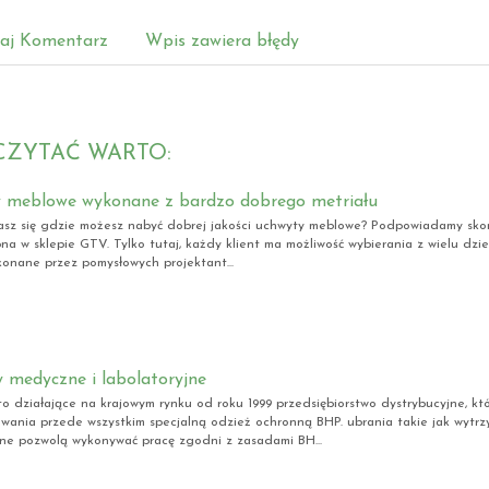
aj Komentarz
Wpis zawiera błędy
CZYTAĆ WARTO:
 meblowe wykonane z bardzo dobrego metriału
sz się gdzie możesz nabyć dobrej jakości uchwyty meblowe? Podpowiadamy skorz
pna w sklepie GTV. Tylko tutaj, każdy klient ma możliwość wybierania z wielu dzie
konane przez pomysłowych projektant...
 medyczne i labolatoryjne
 działające na krajowym rynku od roku 1999 przedsiębiorstwo dystrybucyjne, kt
wania przede wszystkim specjalną odzież ochronną BHP. ubrania takie jak wytrz
jne pozwolą wykonywać pracę zgodni z zasadami BH...