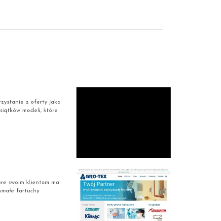
ystanie z oferty jaka
siątków modeli, które
óre swoim klientom ma
ymałe fartuchy