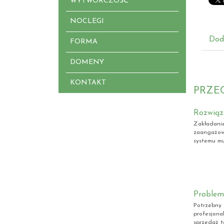
WYTWÓRCZOŚĆ
NOCLEGI
Dod
FORMA
DOMENY
KONTAKT
PRZE
Rozwiąz
Zakładanie
zaangażow
systemu mu
Problem
Potrzebny 
profesjona
sprzedaż ta