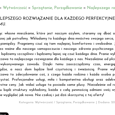
»
Wytwórczość
»
Sprzątanie, Porządkowanie
»
Najlepszego ro
LEPSZEGO ROZWIĄZANIE DLA KAŻDEGO PERFEKCYJN
MU.
c własne mieszkanie, które jest naszym azylem, staramy się dbać o
epiej jak potrafimy. Wkładamy to każdego dnia mnóstwo swojego serca, 
 pieniędzy. Pragniemy czuć się tam najlepiej, komfortowo i swobodnie. 
zo ważne dla naszego samopoczucia i naszego zdrowia psychicznego. 
 będziemy szczęśliwsi i będziemy lepiej się czuć każdego dnia. Pranie wy
zawa to najlepszego rozwiązanie dla każdego z nas. Niezależnie od płci
wykonywanego zawodu. Dzięki temu zaoszczędzimy czas, energi
iądze, a nasz dom będzie lśnił czystością i świeżością. Pranie wyk
zawa to zdecydowanie coś, z czego każda rodzina i każda osoba p
zystać. Profesjonalne usługi, miła i kompetentna obsługi oraz adek
ystne ceny. Jak widać usługa ta posiada same plusy. Niezależnie od r
ru bądź struktury wykładziny, każda z całą pewnością odmieni swój w
e wyglądać jak nowa. Nie czekaj i już dziś skorzystaj z tej oferty!
Kategoria: Wytwórczość / Sprzątanie, Porządkowanie
|
Dodano: 201