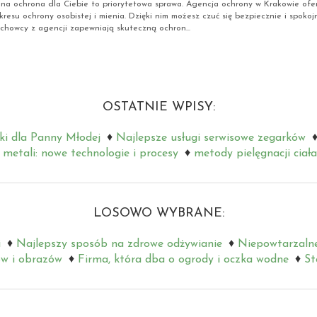
lna ochrona dla Ciebie to priorytetowa sprawa. Agencja ochrony w Krakowie of
kresu ochrony osobistej i mienia. Dzięki nim możesz czuć się bezpiecznie i spokoj
Fachowcy z agencji zapewniają skuteczną ochron...
OSTATNIE WPISY:
ki dla Panny Młodej
Najlepsze usługi serwisowe zegarków
metali: nowe technologie i procesy
metody pielęgnacji ciała
LOSOWO WYBRANE:
i
Najlepszy sposób na zdrowe odżywianie
Niepowtarzalne
ów i obrazów
Firma, która dba o ogrody i oczka wodne
St