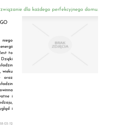
związanie dla każdego perfekcyjnego domu.
EGO
 niego
energii
Jest to
Dzięki
kładzin
, wieku
ę oraz
ładzin
owinna
watne i
odzaju,
ygląd i
8-03-12