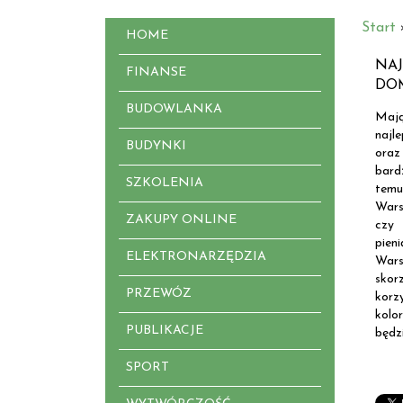
Start
HOME
NAJ
FINANSE
DO
BUDOWLANKA
Mają
najl
BUDYNKI
oraz
bard
SZKOLENIA
temu
Wars
ZAKUPY ONLINE
czy 
pien
ELEKTRONARZĘDZIA
Wars
skor
PRZEWÓZ
korz
kolo
PUBLIKACJE
będzi
SPORT