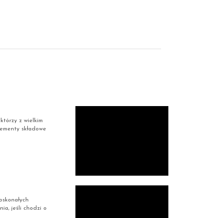
którzy z wielkim
lementy składowe
doskonałych
ia, jeśli chodzi o