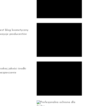
jest blog kosmetyczny
opozycje producentów
okiej jakości środki
bezpieczenie