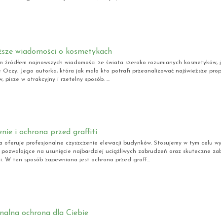
ższe wiadomości o kosmetykach
ym źródłem najnowszych wiadomości ze świata szeroko rozumianych kosmetyków, 
Oczy. Jego autorka, która jak mało kto potrafi przeanalizować najświeższe pr
 pisze w atrakcyjny i rzetelny sposób. ...
nie i ochrona przed graffiti
a oferuje profesjonalne czyszczenie elewacji budynków. Stosujemy w tym celu wys
 pozwalające na usunięcie najbardziej uciążliwych zabrudzeń oraz skuteczne za
i. W ten sposób zapewniana jest ochrona przed graff...
nalna ochrona dla Ciebie