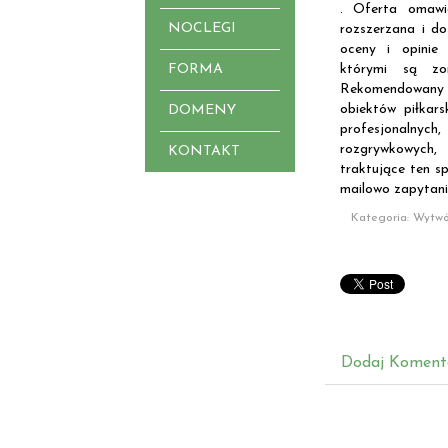
. Oferta omawi
NOCLEGI
rozszerzana i d
oceny i opinie
FORMA
którymi są zo
Rekomendowany w
obiektów piłkars
DOMENY
profesjonalnych
rozgrywkowych,
KONTAKT
traktujące ten s
mailowo zapytani
Kategoria: Wytwó
Dodaj Koment