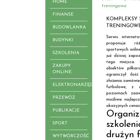
HOME
treningowe
FINANSE
KOMPLEKSY 
TRENINGOW
BUDOWLANKA
Serwis internet
BUDYNKI
proponuje ró
sportowych onlin
SZKOLENIA
już dzisiaj zapo
tego miejsca.
ZAKUPY
obiektów piłka
ONLINE
ograniczył iloś
złożenia zamówien
ELEKTRONARZĘDZIA
futbolowe, z 
poziomach zaaw
PRZEWÓZ
możliwie najleps
okazyjnych cenac
PUBLIKACJE
Organi
szkol
SPORT
drużyn 
WYTWÓRCZOŚĆ