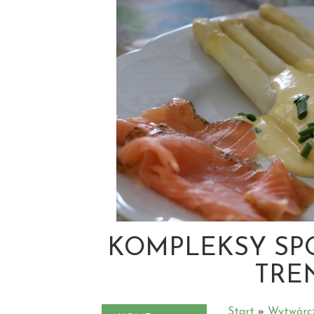
KOMPLEKSY SP
TRE
Start
»
Wytwórc