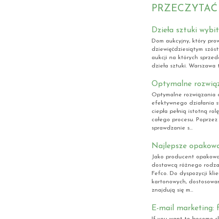
PRZECZYTAĆ
Dzieła sztuki wybi
Dom aukcyjny, który pro
dziewięćdziesiątym szós
aukcji na których sprzed
dzieła sztuki. Warszawa t
Optymalne rozwiąz
Optymalne rozwiązania d
efektywnego działania 
ciepła pełnią istotną ro
całego procesu. Poprze
sprawdzanie s...
Najlepsze opakowa
Jako producent opakowań
dostawcą różnego rodza
Fefco. Do dyspozycji kl
kartonowych, dostosowan
znajdują się m...
E-mail marketing: 
If you want to become sk