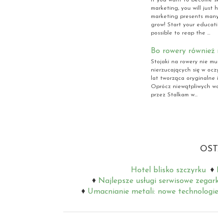
marketing, you will just
marketing presents many
grow! Start your educati
possible to reap the ...
Bo rowery również
Stojaki na rowery nie m
nierzucających się w ocz
lat tworząca oryginalne 
Oprócz niewątpliwych wa
przez Stalkam w...
OST
Hotel blisko szczyrku
Najlepsze usługi serwisowe zegar
Umacnianie metali: nowe technologie