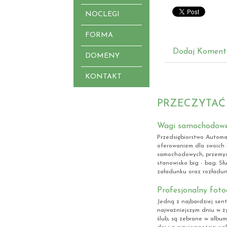
NOCLEGI
FORMA
Dodaj Koment
DOMENY
KONTAKT
PRZECZYTAĆ
Wagi samochodowe
Przedsiębiorstwo Automat
oferowaniem dla swoich 
samochodowych, przemysł
stanowisko big - bag. S
załadunku oraz rozładunk
Profesjonalny fot
Jedną z najbardziej sen
najważniejszym dniu w ży
ślub, są zebrane w album