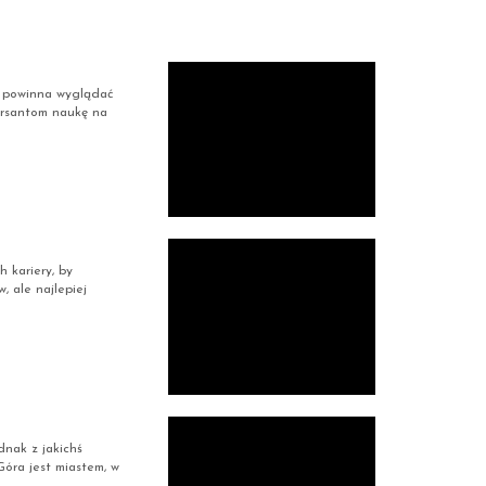
k powinna wyglądać
kursantom naukę na
 kariery, by
 ale najlepiej
nak z jakichś
Góra jest miastem, w