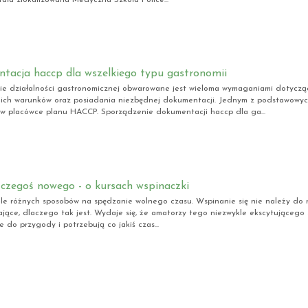
tacja haccp dla wszelkiego typu gastronomii
e działalności gastronomicznej obwarowane jest wieloma wymaganiami dotycząc
ich warunków oraz posiadania niezbędnej dokumentacji. Jednym z podstawowy
w placówce planu HACCP. Sporządzenie dokumentacji haccp dla ga...
 czegoś nowego - o kursach wspinaczki
iele różnych sposobów na spędzanie wolnego czasu. Wspinanie się nie należy do n
jące, dlaczego tak jest. Wydaje się, że amatorzy tego niezwykle ekscytującego
 do przygody i potrzebują co jakiś czas...