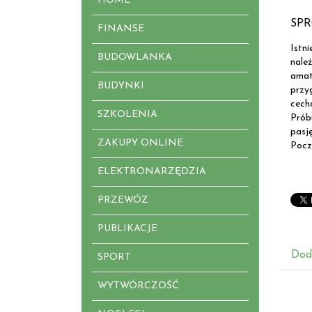
HOME
SPR
FINANSE
Istn
BUDOWLANKA
nale
amat
BUDYNKI
przy
cech
SZKOLENIA
Prób
pasj
ZAKUPY ONLINE
Pocz
ELEKTRONARZĘDZIA
PRZEWÓZ
PUBLIKACJE
Dod
SPORT
WYTWÓRCZOŚĆ