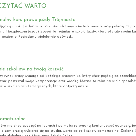
CZYTAĆ WARTO:
nalny kurs prawa jazdy Trójmiasto
jąć się nauki jazdy? Szukasz doświadczonych instruktorów, którzy pokażą Ci, ja
lna i bezpieczna jazda? Speed to trójmiasto szkoła jazdy, która oferuje swoim 
 poziomie. Posiadamy wieloletnie doświad...
ie szkolimy na twoją korzyść
y rynek pracy wymaga od każdego pracownika, który chce piąć się po szczeblach
znie poszerzał swoje kompetencje oraz wiedzę. Można to robić na wiele sposobów,
yć w szkoleniach tematycznych, które dotyczą intere...
pomaturalne
óre nie chcą spocząć na laurach i po maturze pragną kontynuować edukację, jed
e zamierzają wybierać się na studia, warto polecić szkoły pomaturalne. Zielona 
tała zlokalizowana Medyczna Szkoła Police...