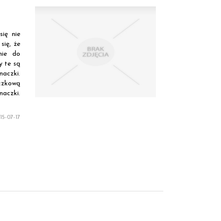
się nie
się, że
nie do
y te są
naczki.
aczkową
naczki.
5-07-17