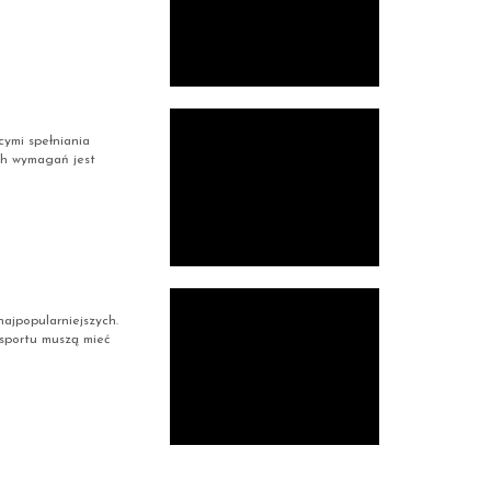
ymi spełniania
ch wymagań jest
ajpopularniejszych.
 sportu muszą mieć