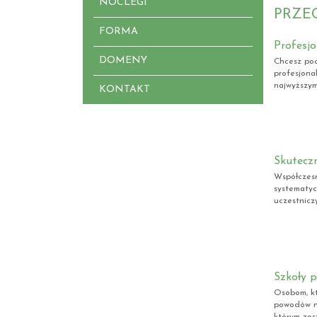
NOCLEGI
PRZE
FORMA
Profesjo
DOMENY
Chcesz pod
profesjona
najwyższym
KONTAKT
Skuteczn
Współczesn
systematyc
uczestnicz
Szkoły 
Osobom, kt
powodów ni
którym zos