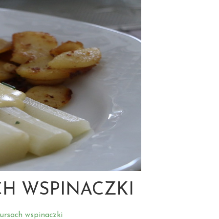
CH WSPINACZKI
ursach wspinaczki