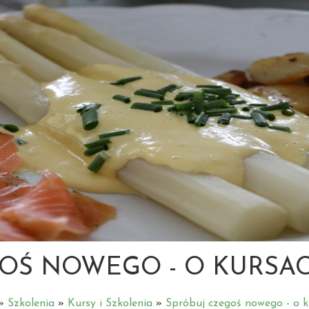
OŚ NOWEGO - O KURSA
»
Szkolenia
»
Kursy i Szkolenia
»
Spróbuj czegoś nowego - o k