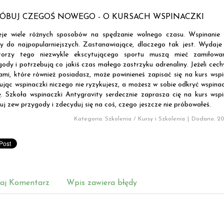
ÓBUJ CZEGOŚ NOWEGO - O KURSACH WSPINACZKI
ieje wiele różnych sposobów na spędzanie wolnego czasu. Wspinanie 
ży do najpopularniejszych. Zastanawiające, dlaczego tak jest. Wydaje 
orzy tego niezwykle ekscytującego sportu muszą mieć zamiłowa
gody i potrzebują co jakiś czas małego zastrzyku adrenaliny. Jeżeli cech
ami, które również posiadasz, może powinieneś zapisać się na kurs wspi
ując wspinaczki niczego nie ryzykujesz, a możesz w sobie odkryć wspin
ę. Szkoła wspinaczki Antygravity serdecznie zaprasza cię na kurs wspi
uj zew przygody i zdecyduj się na coś, czego jeszcze nie próbowałeś.
Kategoria: Szkolenia / Kursy i Szkolenia
|
Dodano: 201
aj Komentarz
Wpis zawiera błędy