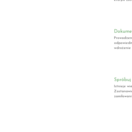
Dokumen
Prowadzeni
odpowiedn
wdrożenie 
Spróbuj
Istnieje w
Zastanawia
zamiłowanie