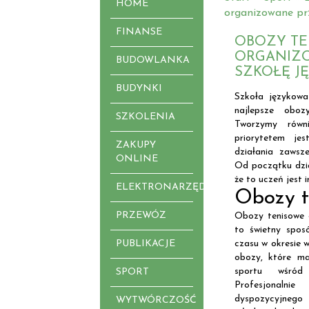
HOME
organizowane pr
FINANSE
OBOZY T
ORGANIZ
BUDOWLANKA
SZKOŁĘ J
BUDYNKI
Szkoła językowa
najlepsze oboz
SZKOLENIA
Tworzymy równ
priorytetem je
ZAKUPY
działania zawsz
ONLINE
Od początku dział
że to uczeń jest i
ELEKTRONARZĘDZIA
Obozy t
PRZEWÓZ
Obozy tenisowe 
to świetny spos
PUBLIKACJE
czasu w okresie 
obozy, które ma
sportu wśród
SPORT
Profesjonaln
dyspozycyjne
WYTWÓRCZOŚĆ