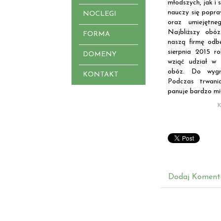
młodszych, jak i 
nauczy się popraw
NOCLEGI
oraz umiejętne
Najbliższy obó
FORMA
naszą firmę odbę
sierpnia 2015 r
DOMENY
wziąć udział w
obóz. Do wygr
KONTAKT
Podczas trwani
panuje bardzo mi
K
Dodaj Koment