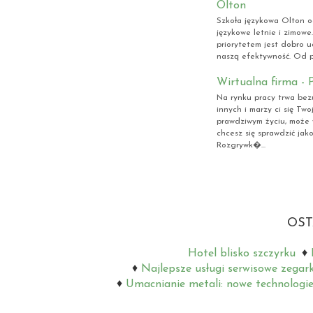
Olton
Szkoła językowa Olton o
językowe letnie i zimow
priorytetem jest dobro u
naszą efektywność. Od po
Wirtualna firma - 
Na rynku pracy trwa bez
innych i marzy ci się Tw
prawdziwym życiu, może w
chcesz się sprawdzić jako
Rozgrywk�...
OST
Hotel blisko szczyrku
Najlepsze usługi serwisowe zegar
Umacnianie metali: nowe technologie