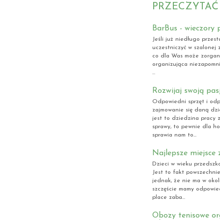
PRZECZYTAĆ
BarBus - wieczory p
Jeśli już niedługo przes
uczestniczyć w szalonej 
co dla Was może zorgan
organizująca niezapomni
...
Rozwijaj swoją pas
Odpowiedni sprzęt i od
zajmowanie się daną dzi
jest to dziedzina pracy 
sprawy, to pewnie dla ho
sprawia nam to...
Najlepsze miejsce 
Dzieci w wieku przedszko
Jest to fakt powszechni
jednak, że nie ma w oko
szczęście mamy odpowied
place zaba...
Obozy tenisowe or