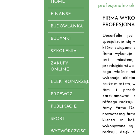
HOME
profesjonalne ok
FINANSE
FIRMA WYKO
PROFESJONA
BUDOWLANKA
Decorfolie jes
BUDYNKI
specjalizuje się
które związane s
SZKOLENIA
firma wykonuje
jest miaste
ZAKUPY
przedsiębiorstwo
ONLINE
tego właśnie mi
wykonuje oklej
ELEKTRONARZĘDZIA
także miastem, w
firm i przeds
PRZEWÓZ
zareklamować, 
różnego rodzaju 
PUBLIKACJE
firmy. Firma Dec
nowoczesną firm
SPORT
klienta w każ
wykonywane są 
WYTWÓRCZOŚĆ
rodzaju, dzięki