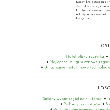
Każdy, kto potrzebuje świ
skontaktować się z nami.
każdym przewozem towar
udostępniamy również tan
korzystny,...
OST
Hotel blisko szczyrku
Najlepsze usługi serwisowe zegar
Umacnianie metali: nowe technologie
LOSO
Solidny wybór części do skuterów
T
Pędzimy na motorze
Sa
Profesjonalny wynajem samoch