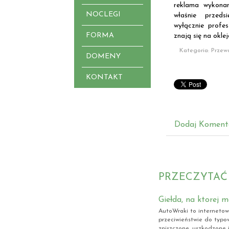
reklama wykona
NOCLEGI
właśnie przeds
wyłącznie profes
FORMA
znają się na oklej
Kategoria: Przew
DOMENY
KONTAKT
Dodaj Koment
PRZECZYTAĆ
Giełda, na ktorej
AutoWraki to internetowa
przeciwieństwie do typ
zniszczone, uszkodzone 