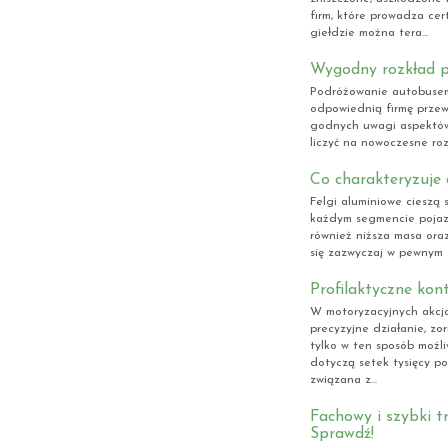
firm, które prowadza ce
giełdzie można tera...
Wygodny rozkład p
Podróżowanie autobusem
odpowiednią firmę przew
godnych uwagi aspektów
liczyć na nowoczesne roz
Co charakteryzuje 
Felgi aluminiowe cieszą 
każdym segmencie pojazdu
również niższa masa ora
się zazwyczaj w pewnym s
Profilaktyczne ko
W motoryzacyjnych akcja
precyzyjne działanie, z
tylko w ten sposób możli
dotyczą setek tysięcy 
związana z...
Fachowy i szybki tr
Sprawdź!