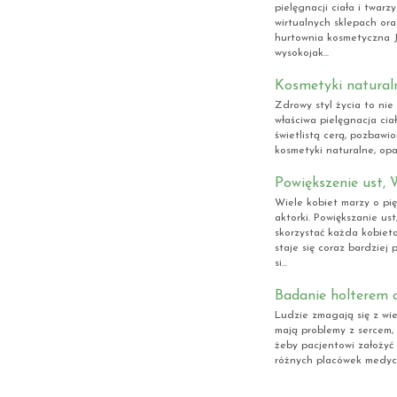
pielęgnacji ciała i twarz
wirtualnych sklepach ora
hurtownia kosmetyczna J
wysokojak...
Kosmetyki naturaln
Zdrowy styl życia to nie 
właściwa pielęgnacja ciał
świetlistą cerą, pozbawi
kosmetyki naturalne, opar
Powiększenie ust, 
Wiele kobiet marzy o pię
aktorki. Powiększanie us
skorzystać każda kobiet
staje się coraz bardziej
si...
Badanie holterem 
Ludzie zmagają się z wi
mają problemy z sercem, 
żeby pacjentowi założyć 
różnych placówek medyczn