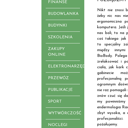
FINANSE
Nikt nie znosi 
BUDOWLANKA
żeby nic nas ni
ergonomiczna p
BUDYNKI
komputera. Jeśli 
nas boli, to na 
SZKOLENIA
coś takiego jak
to specjalny z
ZAKUPY
między innymi
ONLINE
BioBody. Polega
zrelaksować i p
ELEKTRONARZĘDZIA
ciała, jak kark
gabinecie mo
PRZEWÓZ
profesjonalną 
ogromnym doświa
PUBLIKACJE
nie raz pomagali 
znów czuć się do
SPORT
my powinniśmy
endermologia Rad
zbyt wysoka, a
WYTWÓRCZOŚĆ
profesjonaliś
pożałujemy.
NOCLEGI