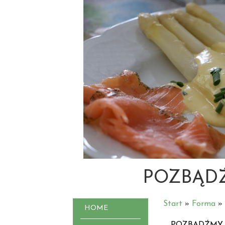
POZBĄDŹ
Start
»
Forma
»
HOME
POZBĄDŹMY 