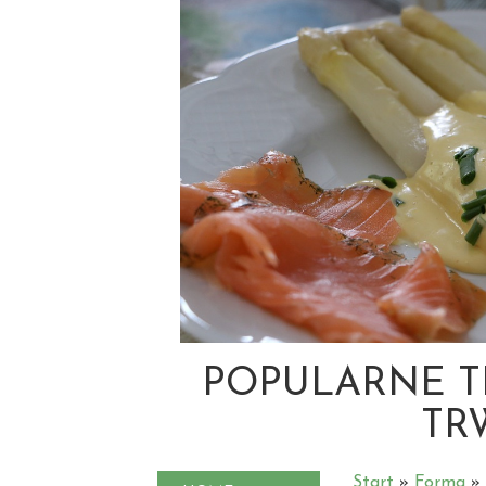
POPULARNE T
TR
Start
»
Forma
»