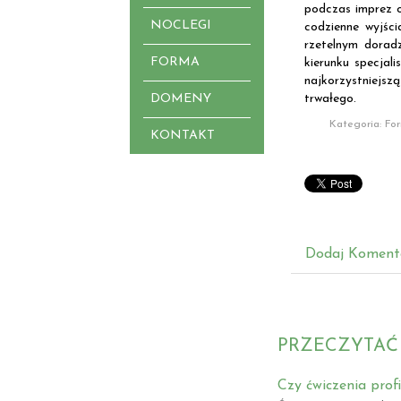
podczas imprez o
NOCLEGI
codzienne wyjści
rzetelnym dorad
FORMA
kierunku specjal
najkorzystniejsz
DOMENY
trwałego.
Kategoria: Fo
KONTAKT
Dodaj Koment
PRZECZYTAĆ
Czy ćwiczenia prof