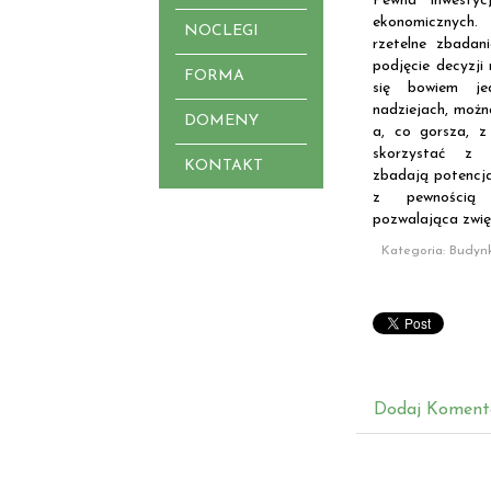
Pewna inwestyc
ekonomicznych.
NOCLEGI
rzetelne zbadani
podjęcie decyzji
FORMA
się bowiem je
nadziejach, możn
DOMENY
a, co gorsza, 
skorzystać z 
KONTAKT
zbadają potencja
z pewnością 
pozwalająca zwię
Kategoria: Budynk
Dodaj Koment