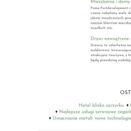
Mieszkania i domy
Firma Fortdevelopment is
czasie nabyliśmy wiele d
jakość świadczonych prz
naszym klientom mieszk
wszelkich sta...
Drzwi wewnętrzne 
Drewno to szlachetny ma
meblarstwie. Interesujące
atrakcyjne tworzywo, z 
będą prawdziwą ozdobą k
OST
Hotel blisko szczyrku
Najlepsze usługi serwisowe zegar
Umacnianie metali: nowe technologie