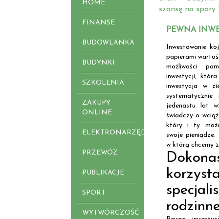
HOME
szansę na spory
FINANSE
PEWNA INWE
BUDOWLANKA
Inwestowanie koj
papierami wartoś
BUDYNKI
możliwości po
inwestycji, która
SZKOLENIA
inwestycja w z
systematycznie 
ZAKUPY
jedenastu lat w
ONLINE
świadczy o wciąż
który i ty moż
ELEKTRONARZĘDZIA
swoje pieniądze.
w którą chcemy z
PRZEWÓZ
Dokona
korzys
PUBLIKACJE
specjal
SPORT
rodzinne
WYTWÓRCZOŚĆ