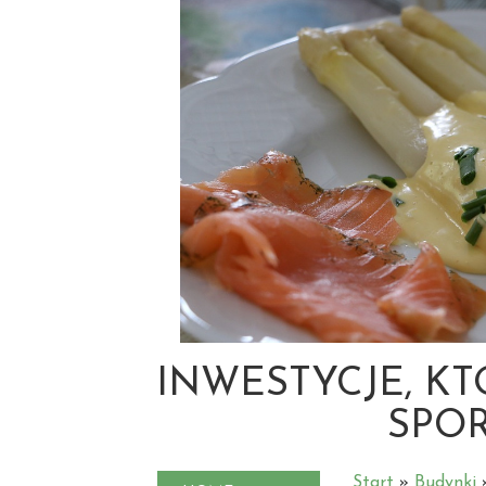
INWESTYCJE, KT
SPO
Start
»
Budynki