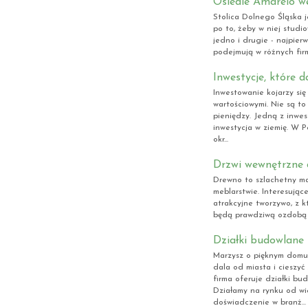
Osiedle Amarelo w
Stolica Dolnego Śląska 
po to, żeby w niej studi
jedno i drugie - najpier
podejmują w różnych firm
Inwestycje, które 
Inwestowanie kojarzy się
wartościowymi. Nie są t
pieniędzy. Jedną z inwest
inwestycja w ziemię. W P
okr...
Drzwi wewnętrzne 
Drewno to szlachetny ma
meblarstwie. Interesujące
atrakcyjne tworzywo, z 
będą prawdziwą ozdobą k
Działki budowlane 
Marzysz o pięknym domu 
dala od miasta i cieszyć
firma oferuje działki b
Działamy na rynku od wi
doświadczenie w branż...