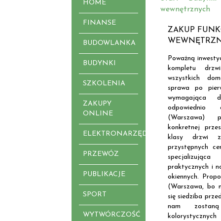
HOME
wewnętrznych
FINANSE
ZAKUP FUNK
WEWNĘTRZ
BUDOWLANKA
Poważną inwestyc
BUDYNKI
kompletu drzw
wszystkich do
SZKOLENIA
sprawa po pier
wymagająca dł
ZAKUPY
odpowiednio 
ONLINE
(Warszawa) p
konkretnej przes
ELEKTRONARZĘDZIA
klasy drzwi 
przystępnych c
PRZEWÓZ
specjalizując
praktycznych i n
PUBLIKACJE
okiennych. Prop
(Warszawa, bo n
SPORT
się siedziba prz
nam zostaną
WYTWÓRCZOŚĆ
kolorystycznyc