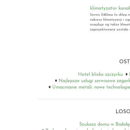
klimatyzator kanał
Serwis 24klima to sklep 
zakresu klimatyzacji i 
znajduje się także klim
zaprojektowane zostało d
OST
Hotel blisko szczyrku
Najlepsze usługi serwisowe zegar
Umacnianie metali: nowe technologie
LOSO
Szukasz domu w Białołę