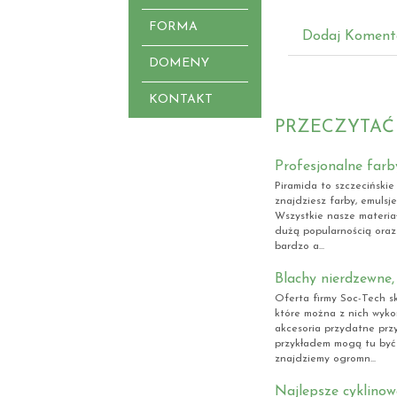
FORMA
Dodaj Koment
DOMENY
KONTAKT
PRZECZYTAĆ
Profesjonalne farb
Piramida to szczecińskie
znajdziesz farby, emulsje
Wszystkie nasze materiał
dużą popularnością oraz
bardzo a...
Blachy nierdzewne
Oferta firmy Soc-Tech sk
które można z nich wyko
akcesoria przydatne prz
przykładem mogą tu być 
znajdziemy ogromn...
Najlepsze cyklino