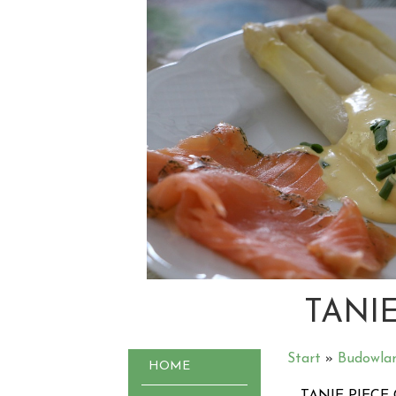
TANI
Start
»
Budowla
HOME
TANIE PIECE