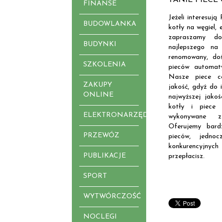
FINANSE
Jeżeli interesują
BUDOWLANKA
kotły na węgiel, 
zapraszamy d
BUDYNKI
najlepszego na
renomowany, do
SZKOLENIA
pieców automat
Nasze piece co
ZAKUPY
jakość, gdyż do 
ONLINE
najwyższej jakoś
kotły i piece 
ELEKTRONARZĘDZIA
wykonywane z
Oferujemy bard
PRZEWÓZ
pieców, jedno
konkurencyjnyc
PUBLIKACJE
przepłacisz.
SPORT
WYTWÓRCZOŚĆ
NOCLEGI