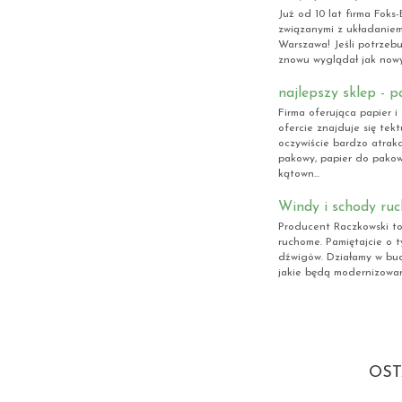
Już od 10 lat firma Foks
związanymi z układaniem
Warszawa! Jeśli potrzebu
znowu wyglądał jak nowy
najlepszy sklep - p
Firma oferująca papier 
ofercie znajduje się tek
oczywiście bardzo atrakc
pakowy, papier do pakow
kątown...
Windy i schody ru
Producent Raczkowski to 
ruchome. Pamiętajcie o t
dźwigów. Działamy w bud
jakie będą modernizowan
OST