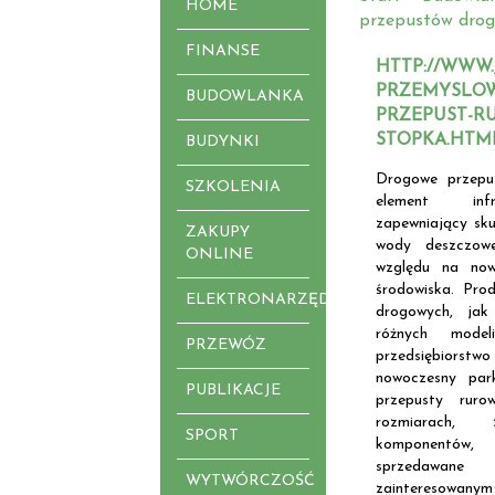
HOME
przepustów dro
FINANSE
HTTP://WWW
PRZEMYSLOWE
BUDOWLANKA
PRZEPUST-RU
STOPKA.HTM
BUDYNKI
Drogowe przepu
SZKOLENIA
element infra
zapewniający sku
ZAKUPY
wody deszczow
ONLINE
względu na now
środowiska. Pro
ELEKTRONARZĘDZIA
drogowych, jak
różnych model
PRZEWÓZ
przedsiębiorstw
nowoczesny par
PUBLIKACJE
przepusty rur
rozmiarach,
SPORT
komponentów, 
sprzedawane
WYTWÓRCZOŚĆ
zainteresowanym 